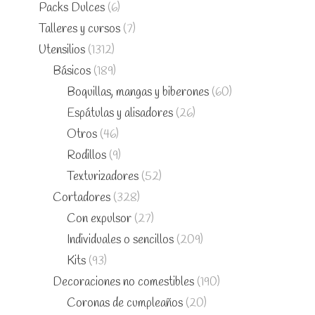
Packs Dulces
(6)
Talleres y cursos
(7)
Utensilios
(1312)
Básicos
(189)
Boquillas, mangas y biberones
(60)
Espátulas y alisadores
(26)
Otros
(46)
Rodillos
(9)
Texturizadores
(52)
Cortadores
(328)
Con expulsor
(27)
Individuales o sencillos
(209)
Kits
(93)
Decoraciones no comestibles
(190)
Coronas de cumpleaños
(20)