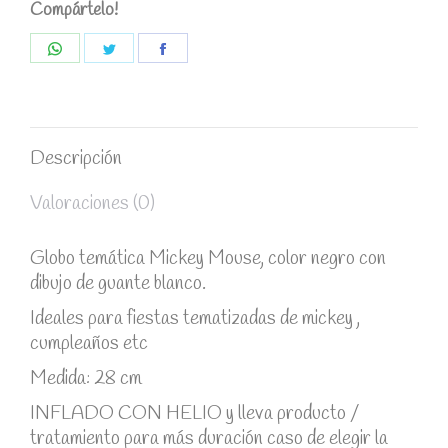
Compártelo!
Share
Share
Share
on
on
on
WhatsApp
Twitter
Facebook
Descripción
Valoraciones (0)
Globo temática Mickey Mouse, color negro con
dibujo de guante blanco.
Ideales para fiestas tematizadas de mickey ,
cumpleaños etc
Medida: 28 cm
INFLADO CON HELIO y lleva producto /
tratamiento para más duración caso de elegir la