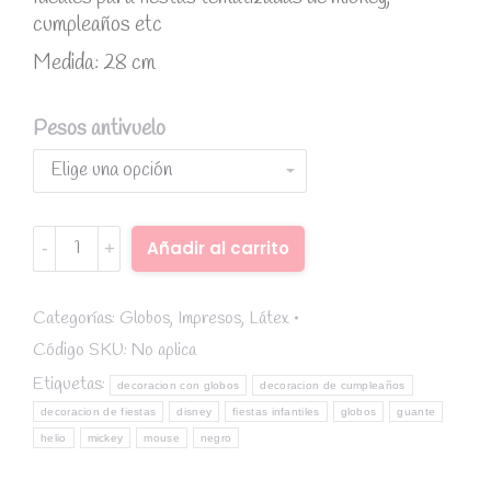
cumpleaños etc
Medida: 28 cm
Pesos antivuelo
Globo
Añadir al carrito
mickey
Alternative:
negro
con
Categorías:
Globos
,
Impresos
,
Látex
guante
Código SKU:
No aplica
blanco
Etiquetas:
decoracion con globos
decoracion de cumpleaños
quantity
decoracion de fiestas
disney
fiestas infantiles
globos
guante
helio
mickey
mouse
negro