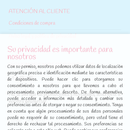
ATENCIÓN AL CLIENTE
Condiciones de compra
Aviso legal y política de privacidad
Su privacidad es importante para
Política de cookies
nosotros
SÍGUENOS EN REDES SOCIALES
Con su permiso, nosotros podemos utilizar datos de localización
geográfica precisa e identificación mediante las características
Encuéntranos en:
de dispositivos. Puede hacer clic para otorgarnos su
Facebook
YouTube
Instagram
consentimiento a nosotros para que llevemos a cabo el
page
page
page
procesamiento previamente descrito. De forma alternativa,
No te pierdas las promociones y novedades, suscríbete a
opens
opens
opens
puede acceder a información más detallada y cambiar sus
nuestra newsletter
:
in
in
in
preferencias antes de otorgar o negar su consentimiento. Tenga
new
new
new
en cuenta que algún procesamiento de sus datos personales
puede no requerir de su consentimiento, pero usted tiene el
window
window
window
[sibwp_form id=1]
derecho de rechazar tal procesamiento. Sus preferencias se