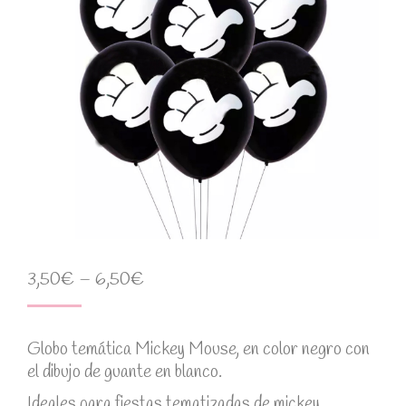
3,50
€
–
6,50
€
Globo temática Mickey Mouse, en color negro con
el dibujo de guante en blanco.
Ideales para fiestas tematizadas de mickey,