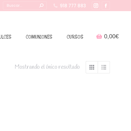
Buscar:
918 777 883
Instagram
Facebook
page
page
opens
opens
in
in
0,00
€
ULCES
COMUNIONES
CURSOS
new
new
window
window
Mostrando el único resultado