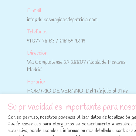
E-mail
info@dulcesmagicosdepatricia.com
Teléfonos
91 877 78 83 / 618 59 92 19
Dirección
Vía Complutense 27 28807 Alcalá de Henares.
Madrid
Horario:
HORARIO DE VERANO: Del 1 de julio al 31 de
agosto: De lunes a viernes: De 10:30 h a 15:00 h
Su privacidad es importante para noso
No te pierdas las promociones y novedades,
Con su permiso, nosotros podemos utilizar datos de localización geo
suscríbete a nuestra newsletter
:
Puede hacer clic para otorgarnos su consentimiento a nosotros 
alternativa, puede acceder a información más detallada y cambiar 