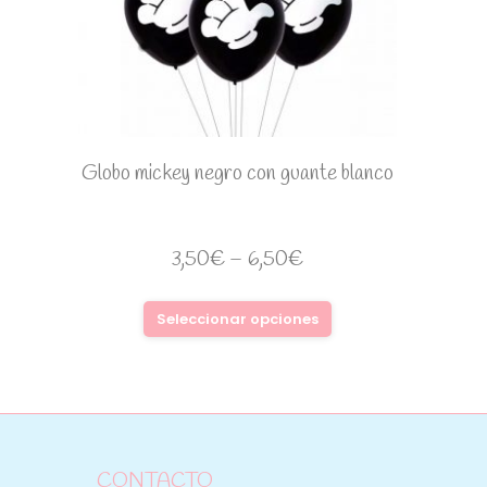
Globo mickey negro con guante blanco
3,50
€
–
6,50
€
Seleccionar opciones
CONTACTO