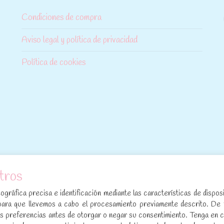
Condiciones de compra
Aviso legal y política de privacidad
Política de cookies
tros
[sibwp_form id=1]
gráfica precisa e identificación mediante las características de disposi
para que llevemos a cabo el procesamiento previamente descrito. De
sus preferencias antes de otorgar o negar su consentimiento. Tenga en 