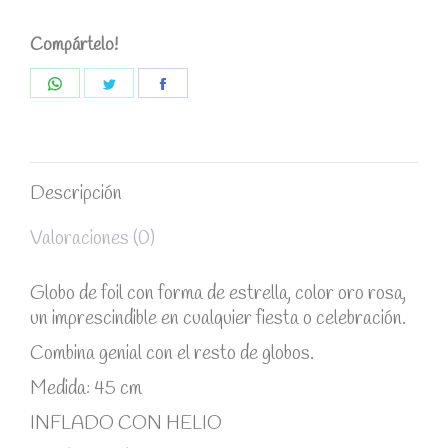
Compártelo!
Share
Share
Share
on
on
on
WhatsApp
Twitter
Facebook
Descripción
Valoraciones (0)
Globo de foil con forma de estrella, color oro rosa,
un imprescindible en cualquier fiesta o celebración.
Combina genial con el resto de globos.
Medida: 45 cm
INFLADO CON HELIO