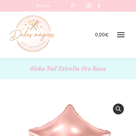
Buscar:
Instagram
Facebook
page
page
opens
opens
in
in
0,00
€
new
new
window
window
Globo Foil Estrella Oro Rosa