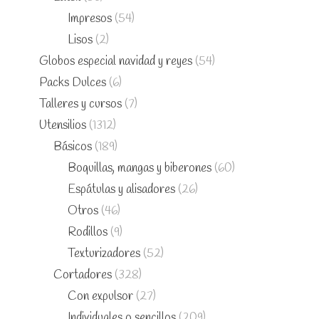
Impresos
(54)
Lisos
(2)
Globos especial navidad y reyes
(54)
Packs Dulces
(6)
Talleres y cursos
(7)
Utensilios
(1312)
Básicos
(189)
Boquillas, mangas y biberones
(60)
Espátulas y alisadores
(26)
Otros
(46)
Rodillos
(9)
Texturizadores
(52)
Cortadores
(328)
Con expulsor
(27)
Individuales o sencillos
(209)