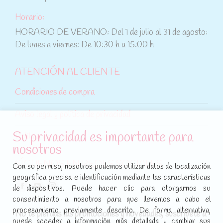
Horario:
HORARIO DE VERANO: Del 1 de julio al 31 de agosto:
De lunes a viernes: De 10:30 h a 15:00 h
ATENCIÓN AL CLIENTE
Condiciones de compra
Aviso legal y política de privacidad
Su privacidad es importante para
Política de cookies
nosotros
SÍGUENOS EN REDES SOCIALES
Con su permiso, nosotros podemos utilizar datos de localización
geográfica precisa e identificación mediante las características
Encuéntranos en:
de dispositivos. Puede hacer clic para otorgarnos su
Facebook
YouTube
Instagram
consentimiento a nosotros para que llevemos a cabo el
page
page
page
procesamiento previamente descrito. De forma alternativa,
No te pierdas las promociones y novedades, suscríbete a
opens
opens
opens
puede acceder a información más detallada y cambiar sus