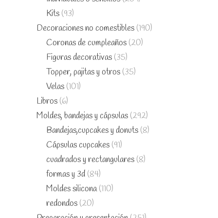
Kits
(93)
Decoraciones no comestibles
(190)
Coronas de cumpleaños
(20)
Figuras decorativas
(35)
Topper, pajitas y otros
(35)
Velas
(101)
Libros
(6)
Moldes, bandejas y cápsulas
(292)
Bandejas,cupcakes y donuts
(8)
Cápsulas cupcakes
(91)
cuadrados y rectangulares
(8)
formas y 3d
(84)
Moldes silicona
(110)
redondos
(20)