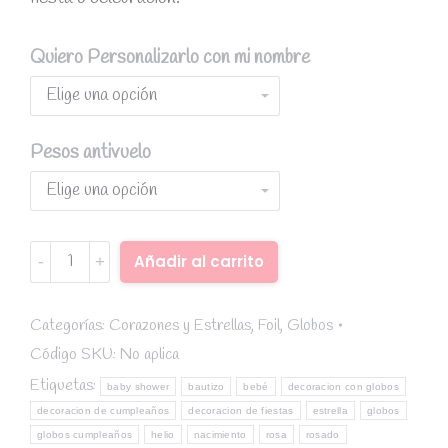
Quiero Personalizarlo con mi nombre
Pesos antivuelo
Globo
Añadir al carrito
foil
Alternative:
estrella
oro
Categorías:
Corazones y Estrellas
,
Foil
,
Globos
rosa
Código SKU:
No aplica
quantity
Etiquetas:
baby shower
bautizo
bebé
decoracion con globos
decoracion de cumpleaños
decoracion de fiestas
estrella
globos
globos cumpleaños
helio
nacimiento
rosa
rosado