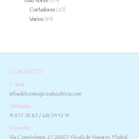
Todo flores
(109)
Cortadores
(20)
Varios
(89)
CONTACTO
E-mail
info@dulcesmagicosdepatricia.com
Teléfonos
91 877 78 83 / 618 59 92 19
Dirección
Vía Complutense 27 28807 Alcalá de Henares. Madrid