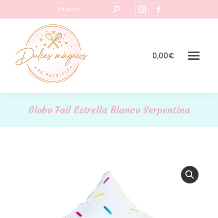
Buscar:
Instagram
Facebook
page
page
opens
opens
in
in
0,00
€
new
new
window
window
Globo Foil Estrella Blanco Serpentina