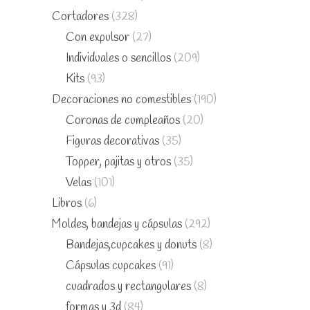
Cortadores
(328)
Con expulsor
(27)
Individuales o sencillos
(209)
Kits
(93)
Decoraciones no comestibles
(190)
Coronas de cumpleaños
(20)
Figuras decorativas
(35)
Topper, pajitas y otros
(35)
Velas
(101)
Libros
(6)
Moldes, bandejas y cápsulas
(292)
Bandejas,cupcakes y donuts
(8)
Cápsulas cupcakes
(91)
cuadrados y rectangulares
(8)
formas y 3d
(84)