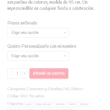
serpentina de colores, medida de 45 cm. Un
imprescindible en cualquier fiesta o celebración.
Pesos antivuelo
Quiero Personalizarlo con mi nombre
Globo
Añadir al carrito
foil
Alternative:
estrella
blanco
Categorías:
Corazones y Estrellas
,
Foil
,
Globos
serpentina
Código SKU:
No aplica
quantity
Etiquetas:
azul
baby shower
bautizo
bebé
blanco
decoracion con globos
decoracion de cumpleaños