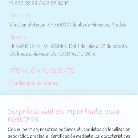
91 877 78 83 / 618 59 92 19
Dirección
Vía Complutense 27 28807 Alcalá de Henares. Madrid
Horario:
HORARIO DE VERANO: Del 1 de julio al 31 de agosto:
De lunes a viernes: De 10:30 h a 15:00 h
ATENCIÓN AL CLIENTE
Condiciones de compra
Aviso legal y política de privacidad
Su privacidad es importante para
Política de cookies
nosotros
SÍGUENOS EN REDES SOCIALES
Con su permiso, nosotros podemos utilizar datos de localización
geográfica precisa e identificación mediante las características