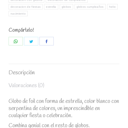
decoracion de fiestas
estrella
globos
globos cumpleaños
helio
nacimiento
Compártelo!
Share
Share
Share
on
on
on
WhatsApp
Twitter
Facebook
Descripción
Valoraciones (0)
Globo de foil con forma de estrella, color blanco con
serpentina de colores, un imprescindible en
cualquier fiesta o celebración.
Combina genial con el resto de globos.