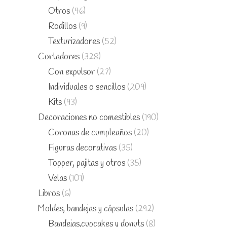
Otros
(46)
Rodillos
(9)
Texturizadores
(52)
Cortadores
(328)
Con expulsor
(27)
Individuales o sencillos
(209)
Kits
(93)
Decoraciones no comestibles
(190)
Coronas de cumpleaños
(20)
Figuras decorativas
(35)
Topper, pajitas y otros
(35)
Velas
(101)
Libros
(6)
Moldes, bandejas y cápsulas
(292)
Bandejas,cupcakes y donuts
(8)