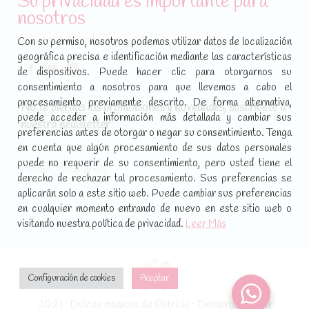
Su privacidad es importante para
Política de cookies
nosotros
SÍGUENOS EN REDES SOCIALES
Con su permiso, nosotros podemos utilizar datos de localización
geográfica precisa e identificación mediante las características
Encuéntranos en:
de dispositivos. Puede hacer clic para otorgarnos su
Facebook
YouTube
Instagram
consentimiento a nosotros para que llevemos a cabo el
page
page
page
procesamiento previamente descrito. De forma alternativa,
No te pierdas las promociones y novedades, suscríbete a
opens
opens
opens
puede acceder a información más detallada y cambiar sus
nuestra newsletter
:
in
in
in
preferencias antes de otorgar o negar su consentimiento. Tenga
new
new
new
en cuenta que algún procesamiento de sus datos personales
puede no requerir de su consentimiento, pero usted tiene el
window
window
window
[sibwp_form id=1]
derecho de rechazar tal procesamiento. Sus preferencias se
aplicarán solo a este sitio web. Puede cambiar sus preferencias
en cualquier momento entrando de nuevo en este sitio web o
visitando nuestra política de privacidad.
Leer Más
Configuración de cookies
Aceptar
2021 · Dulces mágicos de Patricia · Desarrollado por