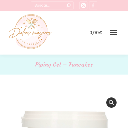
Buscar:
Instagram
Facebook
page
page
opens
opens
in
in
0,00
€
new
new
window
window
Piping Gel – Funcakes