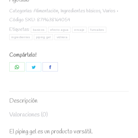
Agotado
Categorías:
Alimentación
,
Ingredientes básicos
,
Varios
Código SKU:
8719638164054
Etiquetas:
basicos
efecto agua
encaje
funcakes
ingredientes
piping gel
vidriera
Compártelo!
Share
Share
Share
on
on
on
WhatsApp
Twitter
Facebook
Descripción
Valoraciones (0)
El piping gel es un producto versátil.