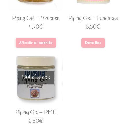
Piping Gel – Azucren
Piping Gel – Funcakes
4,70
€
6,50
€
Añadir al carrito
Detalles
Out of stock
Piping Gel – PME
6,50
€