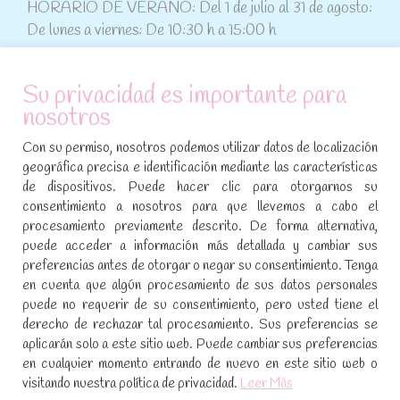
HORARIO DE VERANO: Del 1 de julio al 31 de agosto:
De lunes a viernes: De 10:30 h a 15:00 h
ATENCIÓN AL CLIENTE
Su privacidad es importante para
nosotros
Condiciones de compra
Con su permiso, nosotros podemos utilizar datos de localización
Aviso legal y política de privacidad
geográfica precisa e identificación mediante las características
de dispositivos. Puede hacer clic para otorgarnos su
Política de cookies
consentimiento a nosotros para que llevemos a cabo el
procesamiento previamente descrito. De forma alternativa,
SÍGUENOS EN REDES SOCIALES
puede acceder a información más detallada y cambiar sus
preferencias antes de otorgar o negar su consentimiento. Tenga
Encuéntranos en:
en cuenta que algún procesamiento de sus datos personales
Facebook
YouTube
Instagram
puede no requerir de su consentimiento, pero usted tiene el
page
page
page
derecho de rechazar tal procesamiento. Sus preferencias se
No te pierdas las promociones y novedades, suscríbete a
opens
opens
opens
aplicarán solo a este sitio web. Puede cambiar sus preferencias
nuestra newsletter
:
in
in
in
en cualquier momento entrando de nuevo en este sitio web o
visitando nuestra política de privacidad.
Leer Más
new
new
new