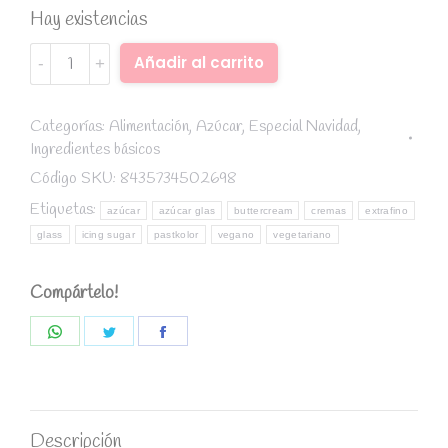
Hay existencias
Azúcar
Alternative:
Añadir al carrito
glass
(Icing
Sugar)
Categorías:
Alimentación
,
Azúcar
,
Especial Navidad
,
Ingredientes básicos
1
Kg
Código SKU:
8435734502698
-
Etiquetas:
azúcar
azúcar glas
buttercream
cremas
extrafino
Pastry
glass
icing sugar
pastkolor
vegano
vegetariano
Colours
quantity
Compártelo!
Share
Share
Share
on
on
on
WhatsApp
Twitter
Facebook
Descripción