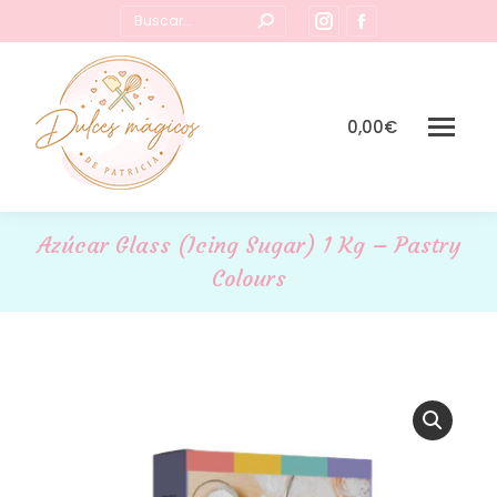
Buscar:
Instagram
Facebook
page
page
opens
opens
in
in
0,00
€
new
new
window
window
Azúcar Glass (Icing Sugar) 1 Kg – Pastry
Colours