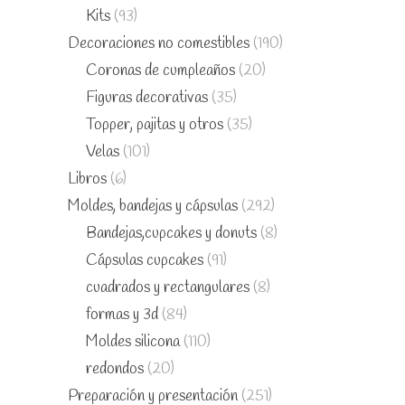
Kits
(93)
Decoraciones no comestibles
(190)
Coronas de cumpleaños
(20)
Figuras decorativas
(35)
Topper, pajitas y otros
(35)
Velas
(101)
Libros
(6)
Moldes, bandejas y cápsulas
(292)
Bandejas,cupcakes y donuts
(8)
Cápsulas cupcakes
(91)
cuadrados y rectangulares
(8)
formas y 3d
(84)
Moldes silicona
(110)
redondos
(20)
Preparación y presentación
(251)