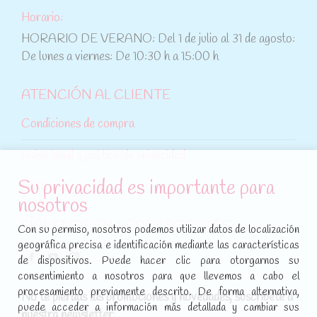
Horario:
HORARIO DE VERANO: Del 1 de julio al 31 de agosto:
De lunes a viernes: De 10:30 h a 15:00 h
ATENCIÓN AL CLIENTE
Condiciones de compra
Aviso legal y política de privacidad
Su privacidad es importante para
Política de cookies
nosotros
SÍGUENOS EN REDES SOCIALES
Con su permiso, nosotros podemos utilizar datos de localización
geográfica precisa e identificación mediante las características
Encuéntranos en:
de dispositivos. Puede hacer clic para otorgarnos su
Facebook
YouTube
Instagram
consentimiento a nosotros para que llevemos a cabo el
page
page
page
procesamiento previamente descrito. De forma alternativa,
No te pierdas las promociones y novedades, suscríbete a
opens
opens
opens
puede acceder a información más detallada y cambiar sus
nuestra newsletter
: