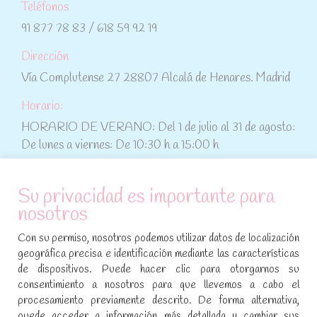
Teléfonos
91 877 78 83 / 618 59 92 19
Dirección
Vía Complutense 27 28807 Alcalá de Henares. Madrid
Horario:
HORARIO DE VERANO: Del 1 de julio al 31 de agosto:
De lunes a viernes: De 10:30 h a 15:00 h
ATENCIÓN AL CLIENTE
Su privacidad es importante para
nosotros
Condiciones de compra
Con su permiso, nosotros podemos utilizar datos de localización
Aviso legal y política de privacidad
geográfica precisa e identificación mediante las características
de dispositivos. Puede hacer clic para otorgarnos su
Política de cookies
consentimiento a nosotros para que llevemos a cabo el
procesamiento previamente descrito. De forma alternativa,
SÍGUENOS EN REDES SOCIALES
puede acceder a información más detallada y cambiar sus