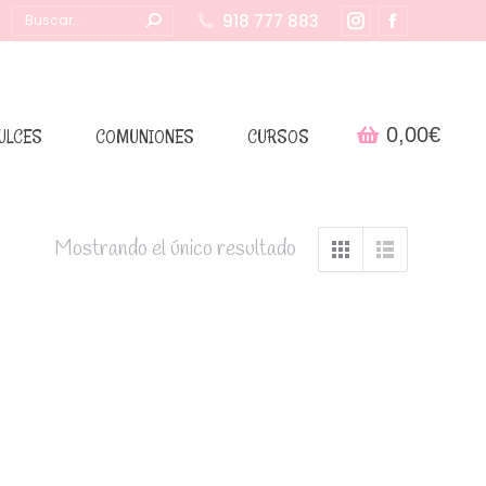
Buscar:
918 777 883
Instagram
Facebook
page
page
opens
opens
in
in
0,00
€
ULCES
COMUNIONES
CURSOS
new
new
window
window
Mostrando el único resultado