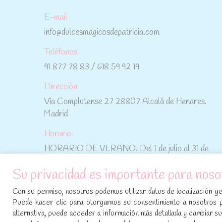
E-mail
info@dulcesmagicosdepatricia.com
Teléfonos
91 877 78 83 / 618 59 92 19
Dirección
Vía Complutense 27 28807 Alcalá de Henares.
Madrid
Horario:
HORARIO DE VERANO: Del 1 de julio al 31 de
agosto: De lunes a viernes: De 10:30 h a 15:00 h
Su privacidad es importante para noso
No te pierdas las promociones y novedades,
Con su permiso, nosotros podemos utilizar datos de localización geo
suscríbete a nuestra newsletter
:
Puede hacer clic para otorgarnos su consentimiento a nosotros 
alternativa, puede acceder a información más detallada y cambiar 