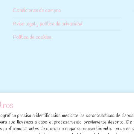
Condiciones de compra
Aviso legal y política de privacidad
Política de cookies
tros
[sibwp_form id=1]
gráfica precisa e identificación mediante las características de disposi
para que llevemos a cabo el procesamiento previamente descrito. De
sus preferencias antes de otorgar o negar su consentimiento. Tenga en 