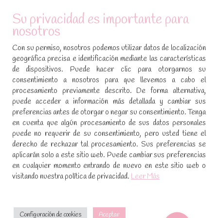
ATENCIÓN AL CLIENTE
Su privacidad es importante para
nosotros
Condiciones de compra
Con su permiso, nosotros podemos utilizar datos de localización
Aviso legal y política de privacidad
geográfica precisa e identificación mediante las características
de dispositivos. Puede hacer clic para otorgarnos su
Política de cookies
consentimiento a nosotros para que llevemos a cabo el
procesamiento previamente descrito. De forma alternativa,
SÍGUENOS EN REDES SOCIALES
puede acceder a información más detallada y cambiar sus
preferencias antes de otorgar o negar su consentimiento. Tenga
Encuéntranos en:
en cuenta que algún procesamiento de sus datos personales
Facebook
YouTube
Instagram
puede no requerir de su consentimiento, pero usted tiene el
page
page
page
derecho de rechazar tal procesamiento. Sus preferencias se
No te pierdas las promociones y novedades, suscríbete a
opens
opens
opens
aplicarán solo a este sitio web. Puede cambiar sus preferencias
nuestra newsletter
:
in
in
in
en cualquier momento entrando de nuevo en este sitio web o
visitando nuestra política de privacidad.
Leer Más
new
new
new
window
window
window
[sibwp_form id=1]
Configuración de cookies
Aceptar