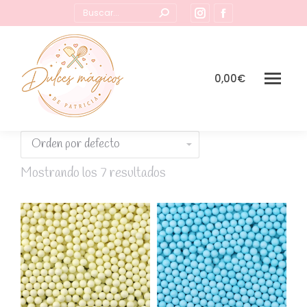
Buscar:
Instagram
Facebook
page
page
opens
opens
in
in
0,00
€
new
new
window
window
Mostrando los 7 resultados