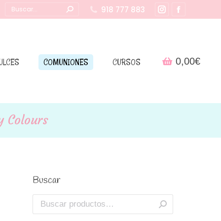
Buscar:
918 777 883
Instagram
Facebook
page
page
opens
opens
in
in
0,00
€
ULCES
COMUNIONES
CURSOS
new
new
window
window
y Colours
Buscar