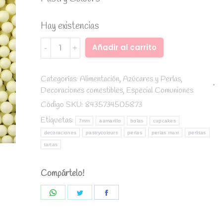
Hay existencias
Perlas
Alternative:
Añadir al carrito
color
amarillo
pastel
Categorías:
Alimentación
,
Azúcares y Perlas
,
Decoraciones comestibles
,
Especial Comuniones
7mm.
65
Código SKU:
8435734505873
gr
Etiquetas:
7mm
aamarillo
bolas
cupcakes
-
decoraciones
pastrycolours
perlas
perlas maxi
perlitas
Pastry
tartas
Colours
quantity
Compártelo!
Share
Share
Share
on
on
on
WhatsApp
Twitter
Facebook