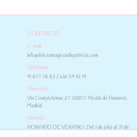
CONTACTO
E-mail
info@dulcesmagicosdepatricia.com
Teléfonos
91 877 78 83 / 618 59 92 19
Dirección
Vía Complutense 27 28807 Alcalá de Henares.
Madrid
Horario:
HORARIO DE VERANO: Del 1 de julio al 31 de
agosto: De lunes a viernes: De 10:30 h a 15:00 h