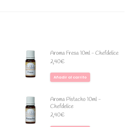
Aroma Fresa 10ml - Chefdelice
2,40
€
Añadir al carrito
Aroma Pistacho 10ml -
Chefdelice
2,40
€