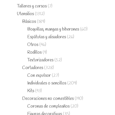
Talleres y cursos
(7)
Utensilios
(1312)
Básicos
(189)
Boquillas, mangas y biberones
(60)
Espátulas y alisadores
(26)
Otros
(46)
Rodillos
(9)
Texturizadores
(52)
Cortadores
(328)
Con expulsor
(27)
Individuales o sencillos
(209)
Kits
(93)
Decoraciones no comestibles
(190)
Coronas de cumpleaños
(20)
Figuras decorativas
(35)