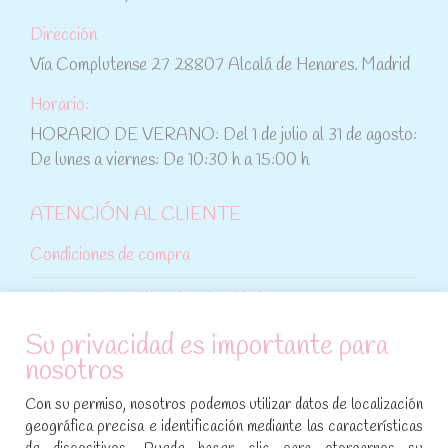
Dirección
Vía Complutense 27 28807 Alcalá de Henares. Madrid
Horario:
HORARIO DE VERANO: Del 1 de julio al 31 de agosto:
De lunes a viernes: De 10:30 h a 15:00 h
ATENCIÓN AL CLIENTE
Condiciones de compra
Aviso legal y política de privacidad
Su privacidad es importante para
Política de cookies
nosotros
SÍGUENOS EN REDES SOCIALES
Con su permiso, nosotros podemos utilizar datos de localización
geográfica precisa e identificación mediante las características
Encuéntranos en: