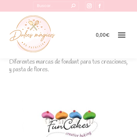
Buscar:
Instagram
Facebook
page
page
opens
opens
in
in
0,00
€
new
new
window
window
Diferentes marcas de fondant para tus creaciones,
y pasta de flores.