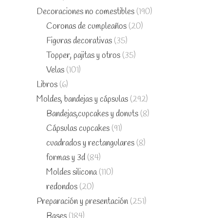
Decoraciones no comestibles
(190)
Coronas de cumpleaños
(20)
Figuras decorativas
(35)
Topper, pajitas y otros
(35)
Velas
(101)
Libros
(6)
Moldes, bandejas y cápsulas
(292)
Bandejas,cupcakes y donuts
(8)
Cápsulas cupcakes
(91)
cuadrados y rectangulares
(8)
formas y 3d
(84)
Moldes silicona
(110)
redondos
(20)
Preparación y presentación
(251)
Bases
(184)