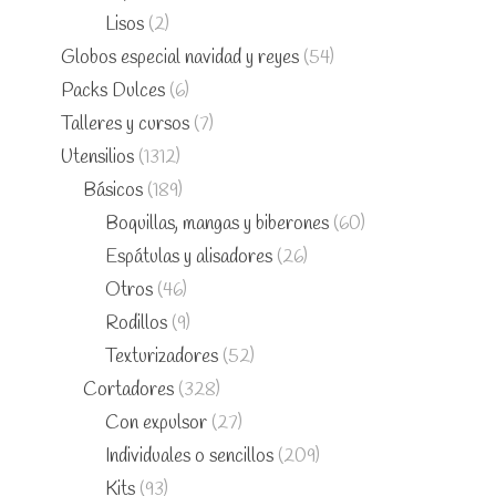
Lisos
(2)
Globos especial navidad y reyes
(54)
Packs Dulces
(6)
Talleres y cursos
(7)
Utensilios
(1312)
Básicos
(189)
Boquillas, mangas y biberones
(60)
Espátulas y alisadores
(26)
Otros
(46)
Rodillos
(9)
Texturizadores
(52)
Cortadores
(328)
Con expulsor
(27)
Individuales o sencillos
(209)
Kits
(93)