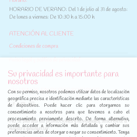
Horario:
HORARIO DE VERANO: Del 1 de julio al 31 de agosto:
De lunes a viernes: De 10:30 h a 15:00 h
ATENCIÓN AL CLIENTE
Condiciones de compra
Aviso legal y política de privacidad
Su privacidad es importante para
Política de cookies
nosotros
SÍGUENOS EN REDES SOCIALES
Con su permiso, nosotros podemos utilizar datos de localización
geográfica precisa e identificación mediante las características
Encuéntranos en:
de dispositivos. Puede hacer clic para otorgarnos su
Facebook
YouTube
Instagram
consentimiento a nosotros para que llevemos a cabo el
page
page
page
procesamiento previamente descrito. De forma alternativa,
No te pierdas las promociones y novedades, suscríbete a
opens
opens
opens
puede acceder a información más detallada y cambiar sus
nuestra newsletter
:
in
in
in
preferencias antes de otorgar o negar su consentimiento. Tenga