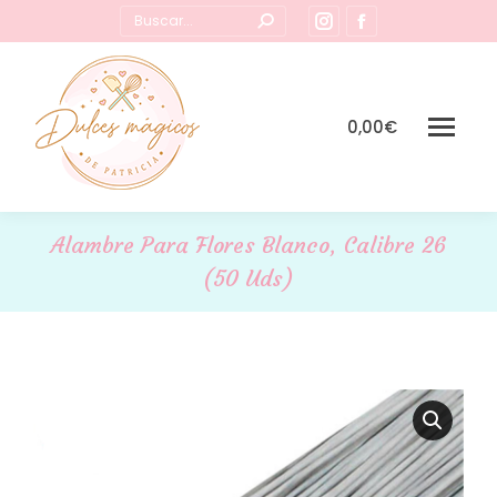
Buscar:
Instagram
Facebook
page
page
opens
opens
in
in
0,00
€
new
new
window
window
Alambre Para Flores Blanco, Calibre 26
(50 Uds)