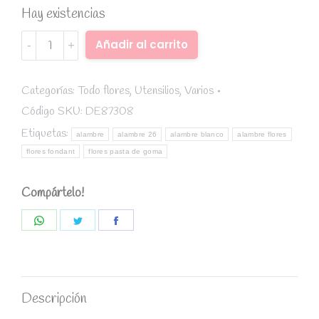
Hay existencias
Alambre
Alternative:
Añadir al carrito
para
flores
Blanco,
Categorías:
Todo flores
,
Utensilios
,
Varios
calibre
Código SKU:
DE87308
26
Etiquetas:
alambre
alambre 26
alambre blanco
alambre flores
(50
flores fondant
flores pasta de goma
uds)
quantity
Compártelo!
Share
Share
Share
on
on
on
WhatsApp
Twitter
Facebook
Descripción