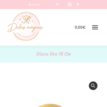
Buscar:
Instagram
Facebook
page
page
opens
opens
in
in
0,00
€
new
new
window
window
Disco Oro 16 Cm