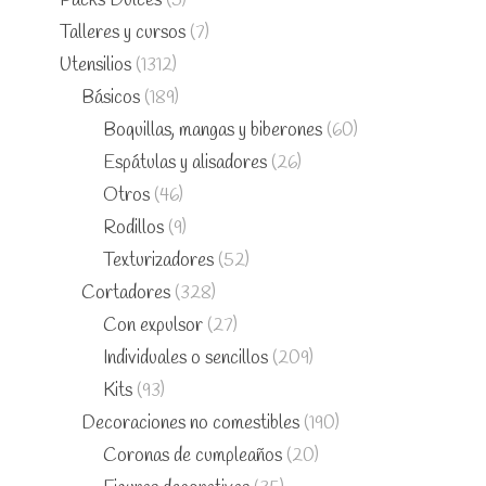
Packs Dulces
(5)
Talleres y cursos
(7)
Utensilios
(1312)
Básicos
(189)
Boquillas, mangas y biberones
(60)
Espátulas y alisadores
(26)
Otros
(46)
Rodillos
(9)
Texturizadores
(52)
Cortadores
(328)
Con expulsor
(27)
Individuales o sencillos
(209)
Kits
(93)
Decoraciones no comestibles
(190)
Coronas de cumpleaños
(20)