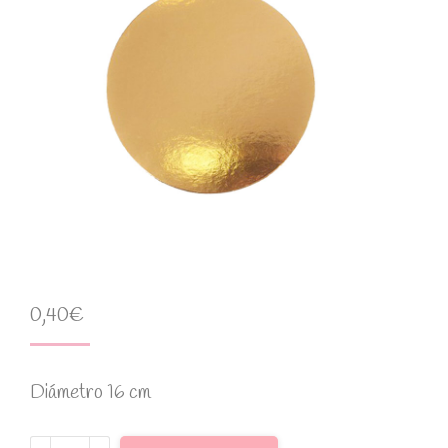
0,40
€
Diámetro 16 cm
Disco