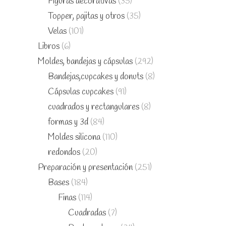
Figuras decorativas
(35)
Topper, pajitas y otros
(35)
Velas
(101)
Libros
(6)
Moldes, bandejas y cápsulas
(292)
Bandejas,cupcakes y donuts
(8)
Cápsulas cupcakes
(91)
cuadrados y rectangulares
(8)
formas y 3d
(84)
Moldes silicona
(110)
redondos
(20)
Preparación y presentación
(251)
Bases
(184)
Finas
(114)
Cuadradas
(7)