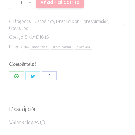
Alternative:
Añadir al carrito
Oro
16
cm
Categorías:
Discos oro
,
Preparación y presentación
,
Utensilios
quantity
Código SKU:
DI016
Etiquetas:
base tarta
disco cartón
disco oro
Compártelo!
Share
Share
Share
on
on
on
WhatsApp
Twitter
Facebook
Descripción
Valoraciones (0)