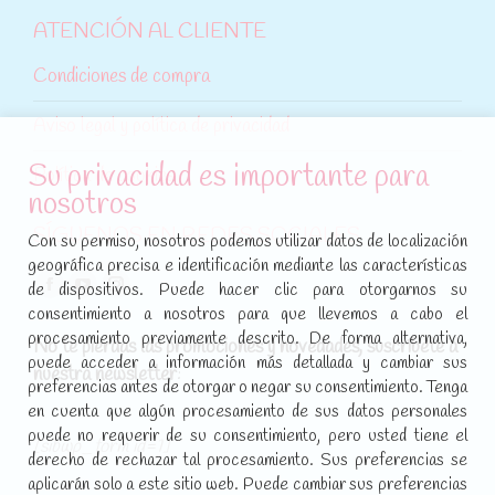
ATENCIÓN AL CLIENTE
Condiciones de compra
Aviso legal y política de privacidad
Su privacidad es importante para
Política de cookies
nosotros
SÍGUENOS EN REDES SOCIALES
Con su permiso, nosotros podemos utilizar datos de localización
geográfica precisa e identificación mediante las características
Encuéntranos en:
de dispositivos. Puede hacer clic para otorgarnos su
Facebook
YouTube
Instagram
consentimiento a nosotros para que llevemos a cabo el
page
page
page
procesamiento previamente descrito. De forma alternativa,
No te pierdas las promociones y novedades, suscríbete a
opens
opens
opens
puede acceder a información más detallada y cambiar sus
nuestra newsletter
:
in
in
in
preferencias antes de otorgar o negar su consentimiento. Tenga
new
new
new
en cuenta que algún procesamiento de sus datos personales
puede no requerir de su consentimiento, pero usted tiene el
window
window
window
[sibwp_form id=1]
derecho de rechazar tal procesamiento. Sus preferencias se
aplicarán solo a este sitio web. Puede cambiar sus preferencias