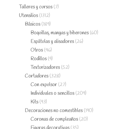
Talleres y cursos
(7)
Utensilios
(1312)
Básicos
(189)
Boquillas, mangas y biberones
(60)
Espátulas y alisadores
(26)
Otros
(46)
Rodillos
(9)
Texturizadores
(52)
Cortadores
(328)
Con expulsor
(27)
Individuales o sencillos
(209)
Kits
(93)
Decoraciones no comestibles
(190)
Coronas de cumpleaños
(20)
Figuras decorativas
(35)