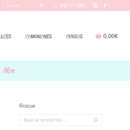
Buscar:
918 777 883
Instagram
Facebook
page
page
opens
opens
in
in
0,00
€
ULCES
COMUNIONES
CURSOS
new
new
window
window
12 Mm
Buscar