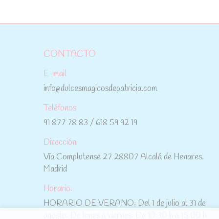
CONTACTO
E-mail
info@dulcesmagicosdepatricia.com
Teléfonos
91 877 78 83 / 618 59 92 19
Dirección
Vía Complutense 27 28807 Alcalá de Henares.
Madrid
Horario:
HORARIO DE VERANO: Del 1 de julio al 31 de
agosto: De lunes a viernes: De 10:30 h a 15:00 h