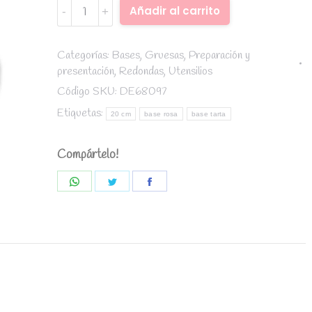
Base
Alternative:
Añadir al carrito
tarta
Rosa
diámetro
Categorías:
Bases
,
Gruesas
,
Preparación y
presentación
,
Redondas
,
Utensilios
20
cm
Código SKU:
DE68097
/
Etiquetas:
20 cm
base rosa
base tarta
grosor
12
Compártelo!
mm
quantity
Share
Share
Share
on
on
on
WhatsApp
Twitter
Facebook