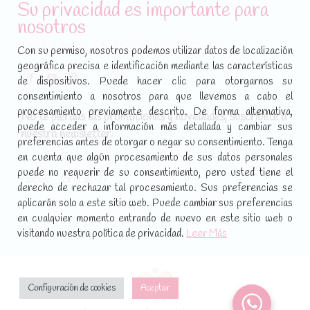
Su privacidad es importante para
Política de cookies
nosotros
SÍGUENOS EN REDES SOCIALES
Con su permiso, nosotros podemos utilizar datos de localización
geográfica precisa e identificación mediante las características
Encuéntranos en:
de dispositivos. Puede hacer clic para otorgarnos su
Facebook
YouTube
Instagram
consentimiento a nosotros para que llevemos a cabo el
page
page
page
procesamiento previamente descrito. De forma alternativa,
No te pierdas las promociones y novedades, suscríbete a
opens
opens
opens
puede acceder a información más detallada y cambiar sus
nuestra newsletter
:
in
in
in
preferencias antes de otorgar o negar su consentimiento. Tenga
new
new
new
en cuenta que algún procesamiento de sus datos personales
puede no requerir de su consentimiento, pero usted tiene el
window
window
window
[sibwp_form id=1]
derecho de rechazar tal procesamiento. Sus preferencias se
aplicarán solo a este sitio web. Puede cambiar sus preferencias
en cualquier momento entrando de nuevo en este sitio web o
visitando nuestra política de privacidad.
Leer Más
Configuración de cookies
Aceptar