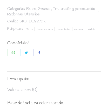
Morado
diámetro
Categorías:
Bases
,
Gruesas
,
Preparación y presentación
,
Redondas
,
Utensilios
35
cm
Código SKU:
DE88702
/
Etiquetas:
35 cm
base morada
base tarta
morado
violeta
grosor
12
Compártelo!
mm
quantity
Share
Share
Share
on
on
on
WhatsApp
Twitter
Facebook
Descripción
Valoraciones (0)
Base de tarta en color morado.