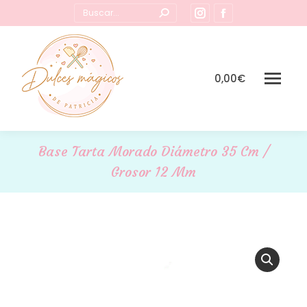
Buscar:
Instagram
Facebook
page
page
opens
opens
in
in
0,00
€
new
new
window
window
Base Tarta Morado Diámetro 35 Cm /
Grosor 12 Mm