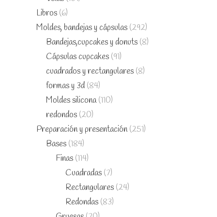
Libros
(6)
Moldes, bandejas y cápsulas
(292)
Bandejas,cupcakes y donuts
(8)
Cápsulas cupcakes
(91)
cuadrados y rectangulares
(8)
formas y 3d
(84)
Moldes silicona
(110)
redondos
(20)
Preparación y presentación
(251)
Bases
(184)
Finas
(114)
Cuadradas
(7)
Rectangulares
(24)
Redondas
(83)
Gruesas
(70)