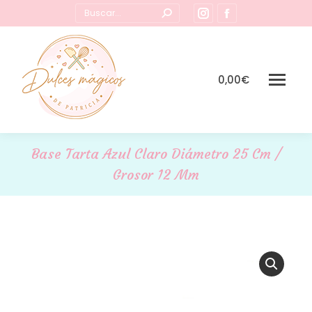
Buscar:
Instagram
Facebook
page
page
opens
opens
in
in
0,00
€
new
new
window
window
Base Tarta Azul Claro Diámetro 25 Cm /
Grosor 12 Mm