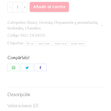
Base
Alternative:
Añadir al carrito
tarta
Azul
claro
Categorías:
Bases
,
Gruesas
,
Preparación y presentación
,
Redondas
,
Utensilios
diámetro
25
Código SKU:
DE88511
cm
Etiquetas:
25 cm
azul claro
base azul
base tarta
/
grosor
Compártelo!
12
mm
Share
Share
Share
quantity
on
on
on
WhatsApp
Twitter
Facebook
Descripción
Valoraciones (0)