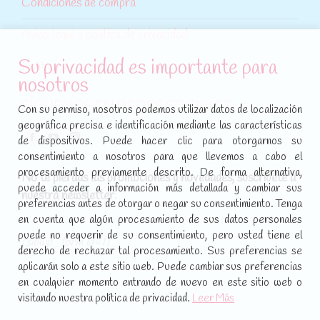
Condiciones de compra
Aviso legal y política de privacidad
Su privacidad es importante para
Política de cookies
nosotros
SÍGUENOS EN REDES SOCIALES
Con su permiso, nosotros podemos utilizar datos de localización
geográfica precisa e identificación mediante las características
Encuéntranos en:
de dispositivos. Puede hacer clic para otorgarnos su
Facebook
YouTube
Instagram
consentimiento a nosotros para que llevemos a cabo el
page
page
page
procesamiento previamente descrito. De forma alternativa,
No te pierdas las promociones y novedades, suscríbete a
opens
opens
opens
puede acceder a información más detallada y cambiar sus
nuestra newsletter
:
in
in
in
preferencias antes de otorgar o negar su consentimiento. Tenga
new
new
new
en cuenta que algún procesamiento de sus datos personales
puede no requerir de su consentimiento, pero usted tiene el
window
window
window
[sibwp_form id=1]
derecho de rechazar tal procesamiento. Sus preferencias se
aplicarán solo a este sitio web. Puede cambiar sus preferencias
en cualquier momento entrando de nuevo en este sitio web o
visitando nuestra política de privacidad.
Leer Más