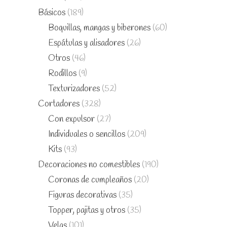
Básicos
(189)
Boquillas, mangas y biberones
(60)
Espátulas y alisadores
(26)
Otros
(46)
Rodillos
(9)
Texturizadores
(52)
Cortadores
(328)
Con expulsor
(27)
Individuales o sencillos
(209)
Kits
(93)
Decoraciones no comestibles
(190)
Coronas de cumpleaños
(20)
Figuras decorativas
(35)
Topper, pajitas y otros
(35)
Velas
(101)