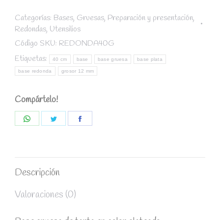
gruesa
diámetro
Categorías:
Bases
,
Gruesas
,
Preparación y presentación
,
Redondas
,
Utensilios
40
cm
Código SKU:
REDONDA40G
/
Etiquetas:
40 cm
base
base gruesa
base plata
grosor
base redonda
grosor 12 mm
12
mm
Compártelo!
quantity
Share
Share
Share
on
on
on
WhatsApp
Twitter
Facebook
Descripción
Valoraciones (0)