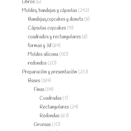
Libros
(6)
Moldes, bandejas y cápsulas
(292)
Bandejas,cupcakes y donuts
(8)
Cápsulas cupcakes
(91)
cuadrados y rectangulares
(8)
formas y 3d
(84)
Moldes silicona
(110)
redondos
(20)
Preparación y presentación
(251)
Bases
(184)
Finas
(114)
Cuadradas
(7)
Rectangulares
(24)
Redondas
(83)
Gruesas
(70)