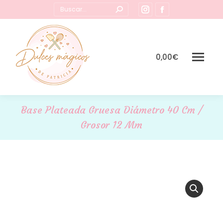
Buscar:
Instagram
Facebook
page
page
opens
opens
in
in
0,00
€
new
new
window
window
Base Plateada Gruesa Diámetro 40 Cm /
Grosor 12 Mm