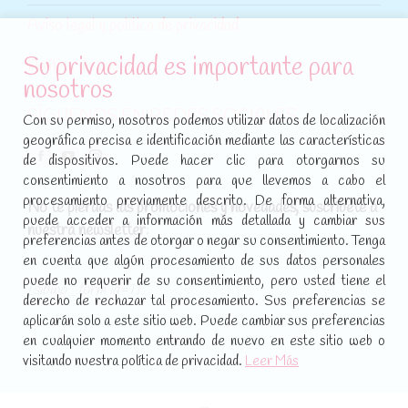
Aviso legal y política de privacidad
Su privacidad es importante para
Política de cookies
nosotros
SÍGUENOS EN REDES SOCIALES
Con su permiso, nosotros podemos utilizar datos de localización
geográfica precisa e identificación mediante las características
Encuéntranos en:
de dispositivos. Puede hacer clic para otorgarnos su
Facebook
YouTube
Instagram
consentimiento a nosotros para que llevemos a cabo el
page
page
page
procesamiento previamente descrito. De forma alternativa,
No te pierdas las promociones y novedades, suscríbete a
opens
opens
opens
puede acceder a información más detallada y cambiar sus
nuestra newsletter
:
in
in
in
preferencias antes de otorgar o negar su consentimiento. Tenga
new
new
new
en cuenta que algún procesamiento de sus datos personales
puede no requerir de su consentimiento, pero usted tiene el
window
window
window
[sibwp_form id=1]
derecho de rechazar tal procesamiento. Sus preferencias se
aplicarán solo a este sitio web. Puede cambiar sus preferencias
en cualquier momento entrando de nuevo en este sitio web o
visitando nuestra política de privacidad.
Leer Más