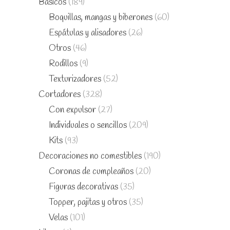
Básicos
(189)
Boquillas, mangas y biberones
(60)
Espátulas y alisadores
(26)
Otros
(46)
Rodillos
(9)
Texturizadores
(52)
Cortadores
(328)
Con expulsor
(27)
Individuales o sencillos
(209)
Kits
(93)
Decoraciones no comestibles
(190)
Coronas de cumpleaños
(20)
Figuras decorativas
(35)
Topper, pajitas y otros
(35)
Velas
(101)