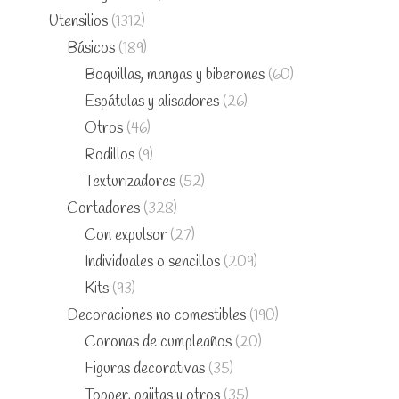
Utensilios
(1312)
Básicos
(189)
Boquillas, mangas y biberones
(60)
Espátulas y alisadores
(26)
Otros
(46)
Rodillos
(9)
Texturizadores
(52)
Cortadores
(328)
Con expulsor
(27)
Individuales o sencillos
(209)
Kits
(93)
Decoraciones no comestibles
(190)
Coronas de cumpleaños
(20)
Figuras decorativas
(35)
Topper, pajitas y otros
(35)