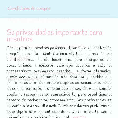
Condiciones de compra
Aviso legal y política de privacidad
Su privacidad es importante para
Política de cookies
nosotros
SÍGUENOS EN REDES SOCIALES
Con su permiso, nosotros podemos utilizar datos de localización
geográfica precisa e identificación mediante las características
Encuéntranos en:
de dispositivos. Puede hacer clic para otorgarnos su
Facebook
YouTube
Instagram
consentimiento a nosotros para que llevemos a cabo el
page
page
page
procesamiento previamente descrito. De forma alternativa,
No te pierdas las promociones y novedades, suscríbete a
opens
opens
opens
puede acceder a información más detallada y cambiar sus
nuestra newsletter
:
in
in
in
preferencias antes de otorgar o negar su consentimiento. Tenga
new
new
new
en cuenta que algún procesamiento de sus datos personales
puede no requerir de su consentimiento, pero usted tiene el
window
window
window
[sibwp_form id=1]
derecho de rechazar tal procesamiento. Sus preferencias se
aplicarán solo a este sitio web. Puede cambiar sus preferencias
en cualquier momento entrando de nuevo en este sitio web o
visitando nuestra política de privacidad.
Leer Más