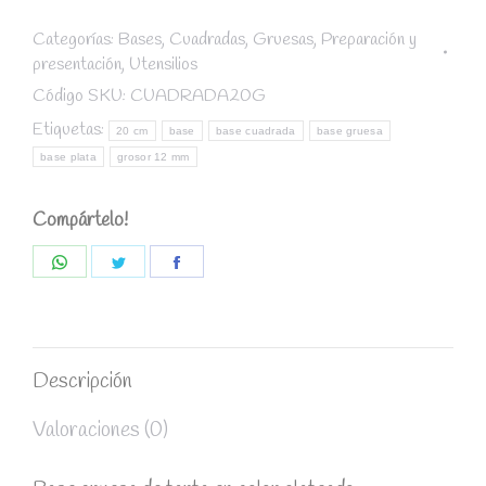
gruesa
20
Categorías:
Bases
,
Cuadradas
,
Gruesas
,
Preparación y
presentación
,
Utensilios
cm
/
Código SKU:
CUADRADA20G
grosor
Etiquetas:
20 cm
base
base cuadrada
base gruesa
12
base plata
grosor 12 mm
mm
quantity
Compártelo!
Share
Share
Share
on
on
on
WhatsApp
Twitter
Facebook
Descripción
Valoraciones (0)