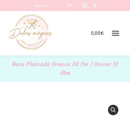
Buscar:
Instagram
Facebook
page
page
opens
opens
in
in
0,00
€
new
new
window
window
Base Plateada Gruesa 20 Cm / Grosor 12
Mm