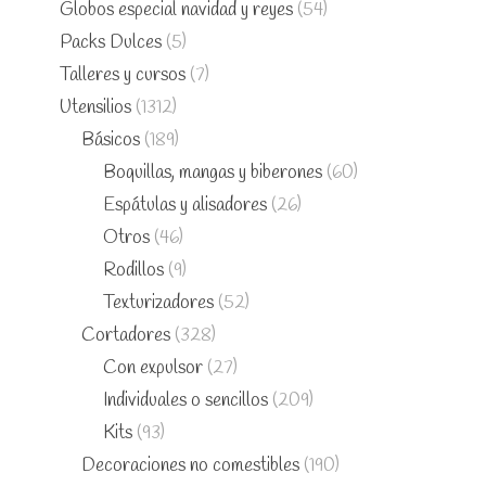
Globos especial navidad y reyes
(54)
Packs Dulces
(5)
Talleres y cursos
(7)
Utensilios
(1312)
Básicos
(189)
Boquillas, mangas y biberones
(60)
Espátulas y alisadores
(26)
Otros
(46)
Rodillos
(9)
Texturizadores
(52)
Cortadores
(328)
Con expulsor
(27)
Individuales o sencillos
(209)
Kits
(93)
Decoraciones no comestibles
(190)