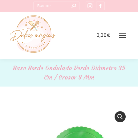
Buscar:
Instagram
Facebook
page
page
opens
opens
in
in
0,00
€
new
new
window
window
Base Borde Ondulado Verde Diámetro 35
Cm / Grosor 3 Mm