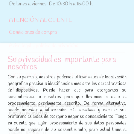
De lunes a viernes: De 10:30 h a 15:00 h
ATENCIÓN AL CLIENTE
Condiciones de compra
Aviso legal y política de privacidad
Su privacidad es importante para
Política de cookies
nosotros
SÍGUENOS EN REDES SOCIALES
Con su permiso, nosotros podemos utilizar datos de localización
geográfica precisa e identificación mediante las características
Encuéntranos en:
de dispositivos. Puede hacer clic para otorgarnos su
Facebook
YouTube
Instagram
consentimiento a nosotros para que llevemos a cabo el
page
page
page
procesamiento previamente descrito. De forma alternativa,
No te pierdas las promociones y novedades, suscríbete a
opens
opens
opens
puede acceder a información más detallada y cambiar sus
nuestra newsletter
:
in
in
in
preferencias antes de otorgar o negar su consentimiento. Tenga
new
new
new
en cuenta que algún procesamiento de sus datos personales
puede no requerir de su consentimiento, pero usted tiene el
window
window
window
[sibwp_form id=1]