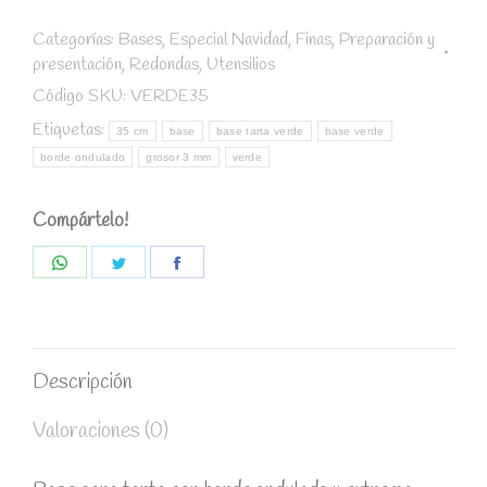
ondulado
Verde
Categorías:
Bases
,
Especial Navidad
,
Finas
,
Preparación y
presentación
,
Redondas
,
Utensilios
diámetro
35
Código SKU:
VERDE35
cm
Etiquetas:
35 cm
base
base tarta verde
base verde
/
borde ondulado
grosor 3 mm
verde
grosor
3
Compártelo!
mm
quantity
Share
Share
Share
on
on
on
WhatsApp
Twitter
Facebook
Descripción
Valoraciones (0)