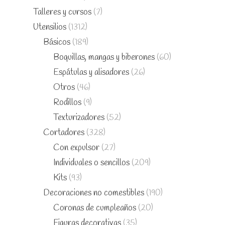
Talleres y cursos
(7)
Utensilios
(1312)
Básicos
(189)
Boquillas, mangas y biberones
(60)
Espátulas y alisadores
(26)
Otros
(46)
Rodillos
(9)
Texturizadores
(52)
Cortadores
(328)
Con expulsor
(27)
Individuales o sencillos
(209)
Kits
(93)
Decoraciones no comestibles
(190)
Coronas de cumpleaños
(20)
Figuras decorativas
(35)