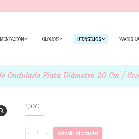
IMENTACIÓN
GLOBOS
UTENSILIOS
PACKS D
de Ondulado Plata Diámetro 20 Cm / Gr
1,10
€
Base
Alternative:
Añadir al carrito
borde