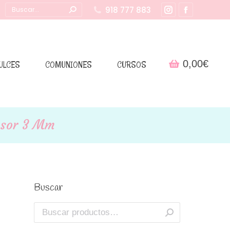
Buscar:
918 777 883
Instagram
Facebook
page
page
opens
opens
in
in
0,00
€
ULCES
COMUNIONES
CURSOS
new
new
window
window
osor 3 Mm
Buscar