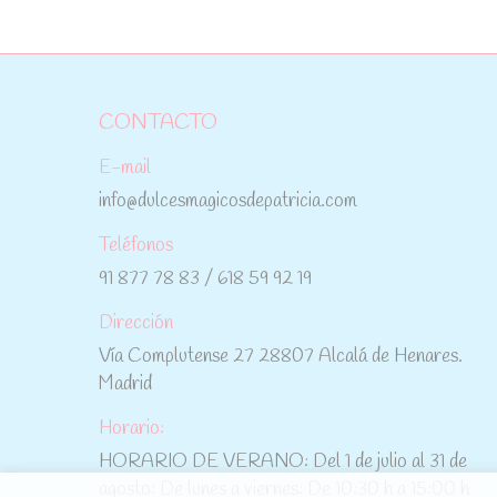
CONTACTO
E-mail
info@dulcesmagicosdepatricia.com
Teléfonos
91 877 78 83 / 618 59 92 19
Dirección
Vía Complutense 27 28807 Alcalá de Henares.
Madrid
Horario:
HORARIO DE VERANO: Del 1 de julio al 31 de
agosto: De lunes a viernes: De 10:30 h a 15:00 h