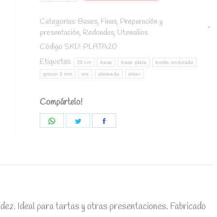
ondulado
Plata
Categorías:
Bases
,
Finas
,
Preparación y
presentación
,
Redondas
,
Utensilios
diámetro
20
Código SKU:
PLATA20
cm
Etiquetas:
20 cm
base
base plata
borde ondulado
/
grosor 3 mm
oro
plateada
silver
grosor
3
Compártelo!
mm
quantity
Share
Share
Share
on
on
on
WhatsApp
Twitter
Facebook
dez. Ideal para tartas y otras presentaciones. Fabricado