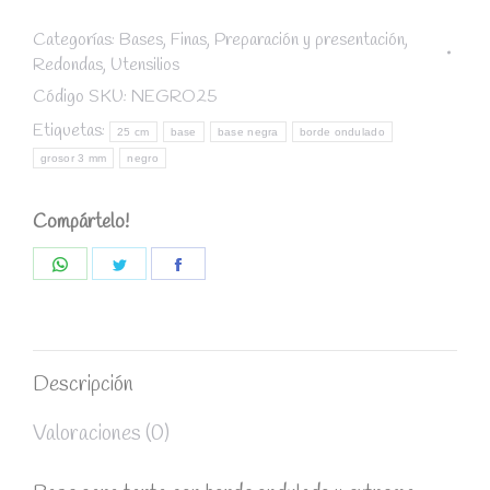
ondulado
Negro
Categorías:
Bases
,
Finas
,
Preparación y presentación
,
Redondas
,
Utensilios
diámetro
25
Código SKU:
NEGRO25
cm
Etiquetas:
25 cm
base
base negra
borde ondulado
/
grosor 3 mm
negro
grosor
3
Compártelo!
mm
quantity
Share
Share
Share
on
on
on
WhatsApp
Twitter
Facebook
Descripción
Valoraciones (0)