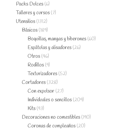
Packs Dulces
(6)
Talleres y cursos
(7)
Utensilios
(1312)
Básicos
(189)
Boquillas, mangas y biberones
(60)
Espátulas y alisadores
(26)
Otros
(46)
Rodillos
(9)
Texturizadores
(52)
Cortadores
(328)
Con expulsor
(27)
Individuales o sencillos
(209)
Kits
(93)
Decoraciones no comestibles
(190)
Coronas de cumpleaños
(20)