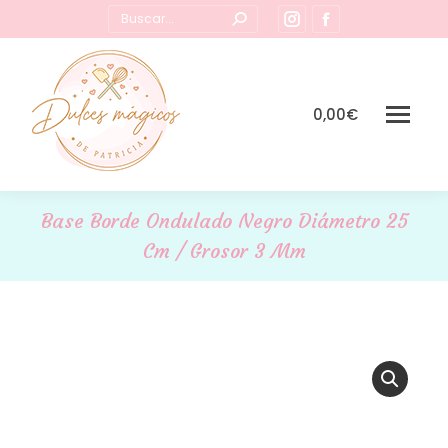
Buscar:
Instagram
Facebook
page
page
opens
opens
in
in
0,00
€
new
new
window
window
Base Borde Ondulado Negro Diámetro 25
Cm / Grosor 3 Mm