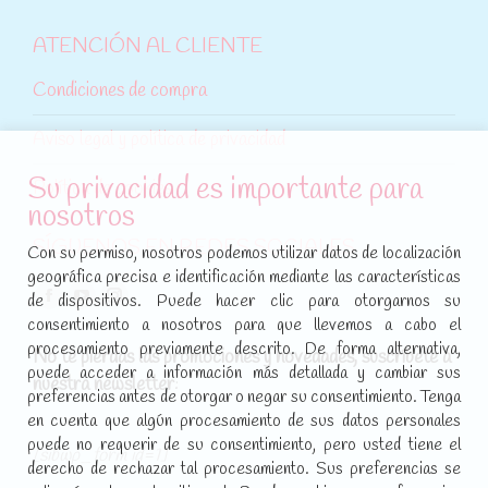
ATENCIÓN AL CLIENTE
Condiciones de compra
Aviso legal y política de privacidad
Su privacidad es importante para
Política de cookies
nosotros
SÍGUENOS EN REDES SOCIALES
Con su permiso, nosotros podemos utilizar datos de localización
geográfica precisa e identificación mediante las características
Encuéntranos en:
de dispositivos. Puede hacer clic para otorgarnos su
Facebook
YouTube
Instagram
consentimiento a nosotros para que llevemos a cabo el
page
page
page
procesamiento previamente descrito. De forma alternativa,
No te pierdas las promociones y novedades, suscríbete a
opens
opens
opens
puede acceder a información más detallada y cambiar sus
nuestra newsletter
:
in
in
in
preferencias antes de otorgar o negar su consentimiento. Tenga
new
new
new
en cuenta que algún procesamiento de sus datos personales
puede no requerir de su consentimiento, pero usted tiene el
window
window
window
[sibwp_form id=1]
derecho de rechazar tal procesamiento. Sus preferencias se