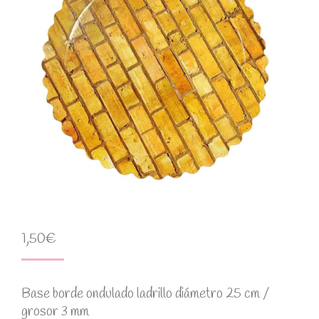
1,50
€
Base borde ondulado ladrillo diámetro 25 cm /
grosor 3 mm