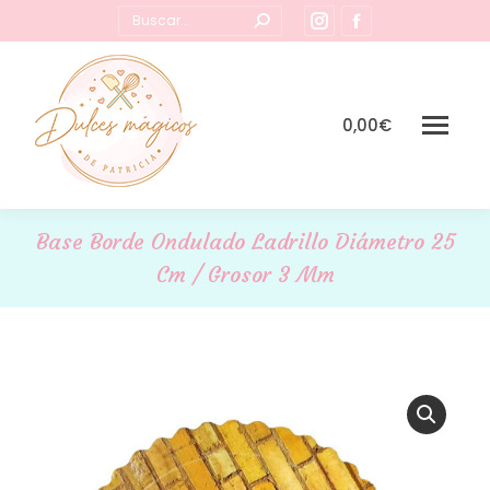
Buscar:
Instagram
Facebook
page
page
opens
opens
in
in
0,00
€
new
new
window
window
Base Borde Ondulado Ladrillo Diámetro 25
Cm / Grosor 3 Mm