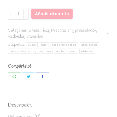
Base
Alternative:
Añadir al carrito
borde
ondulado
ladrillo
Categorías:
Bases
,
Finas
,
Preparación y presentación
,
Redondas
,
Utensilios
diámetro
25
Etiquetas:
30 cm
base
base efecto espejo
base espejo
cm
borde ondulado
grosor 3 mm
ladrillo
pared
plataform
/
grosor
Compártelo!
3
mm
Share
Share
Share
quantity
on
on
on
WhatsApp
Twitter
Facebook
Descripción