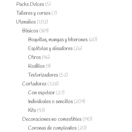
Packs Dulces
(5)
Talleres y cursos
(7)
Utensilios
(1312)
Básicos
(189)
Boquillas, mangas y biberones
(60)
Espátulas y alisadores
(26)
Otros
(46)
Rodillos
(9)
Texturizadores
(52)
Cortadores
(328)
Con expulsor
(27)
Individuales o sencillos
(209)
Kits
(93)
Decoraciones no comestibles
(190)
Coronas de cumpleaños
(20)