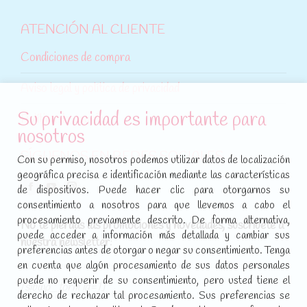
ATENCIÓN AL CLIENTE
Condiciones de compra
Aviso legal y política de privacidad
Su privacidad es importante para
Política de cookies
nosotros
SÍGUENOS EN REDES SOCIALES
Con su permiso, nosotros podemos utilizar datos de localización
geográfica precisa e identificación mediante las características
Encuéntranos en:
de dispositivos. Puede hacer clic para otorgarnos su
Facebook
YouTube
Instagram
consentimiento a nosotros para que llevemos a cabo el
page
page
page
procesamiento previamente descrito. De forma alternativa,
No te pierdas las promociones y novedades, suscríbete a
opens
opens
opens
puede acceder a información más detallada y cambiar sus
nuestra newsletter
:
in
in
in
preferencias antes de otorgar o negar su consentimiento. Tenga
new
new
new
en cuenta que algún procesamiento de sus datos personales
puede no requerir de su consentimiento, pero usted tiene el
window
window
window
[sibwp_form id=1]
derecho de rechazar tal procesamiento. Sus preferencias se