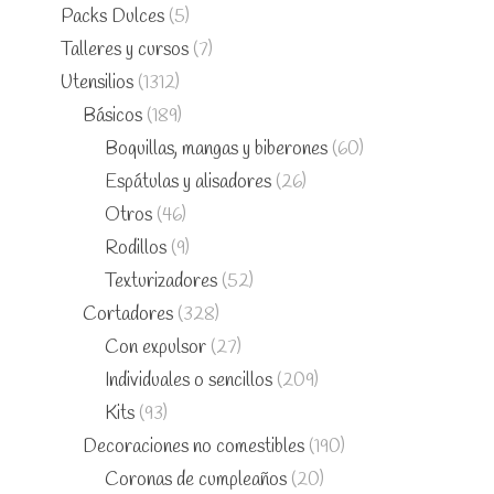
Packs Dulces
(5)
Talleres y cursos
(7)
Utensilios
(1312)
Básicos
(189)
Boquillas, mangas y biberones
(60)
Espátulas y alisadores
(26)
Otros
(46)
Rodillos
(9)
Texturizadores
(52)
Cortadores
(328)
Con expulsor
(27)
Individuales o sencillos
(209)
Kits
(93)
Decoraciones no comestibles
(190)
Coronas de cumpleaños
(20)