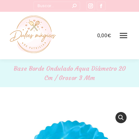
Buscar:
Instagram
Facebook
page
page
opens
opens
in
in
0,00
€
new
new
window
window
Base Borde Ondulado Aqua Diámetro 20
Cm / Grosor 3 Mm