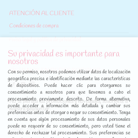
ATENCIÓN AL CLIENTE
Condiciones de compra
Aviso legal y política de privacidad
Su privacidad es importante para
Política de cookies
nosotros
SÍGUENOS EN REDES SOCIALES
Con su permiso, nosotros podemos utilizar datos de localización
geográfica precisa e identificación mediante las características
Encuéntranos en:
de dispositivos. Puede hacer clic para otorgarnos su
Facebook
YouTube
Instagram
consentimiento a nosotros para que llevemos a cabo el
page
page
page
procesamiento previamente descrito. De forma alternativa,
No te pierdas las promociones y novedades, suscríbete a
opens
opens
opens
puede acceder a información más detallada y cambiar sus
nuestra newsletter
:
in
in
in
preferencias antes de otorgar o negar su consentimiento. Tenga
new
new
new
en cuenta que algún procesamiento de sus datos personales
puede no requerir de su consentimiento, pero usted tiene el
window
window
window
[sibwp_form id=1]
derecho de rechazar tal procesamiento. Sus preferencias se