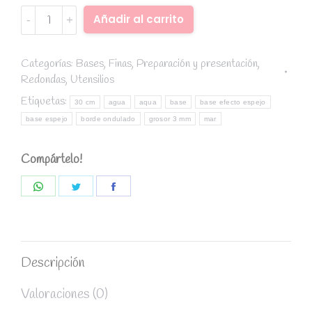
Base
Alternative:
Añadir al carrito
borde
ondulado
aqua
Categorías:
Bases
,
Finas
,
Preparación y presentación
,
Redondas
,
Utensilios
diámetro
20
Etiquetas:
30 cm
agua
aqua
base
base efecto espejo
cm
base espejo
borde ondulado
grosor 3 mm
mar
/
grosor
Compártelo!
3
mm
Share
Share
Share
quantity
on
on
on
WhatsApp
Twitter
Facebook
Descripción
Valoraciones (0)