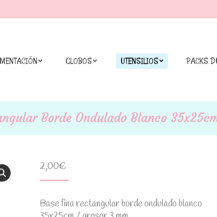
IMENTACIÓN
GLOBOS
UTENSILIOS
PACKS D
angular Borde Ondulado Blanco 35x25c
2,00
€
Base fina rectangular borde ondulado blanco
35x25cm / grosor 3 mm