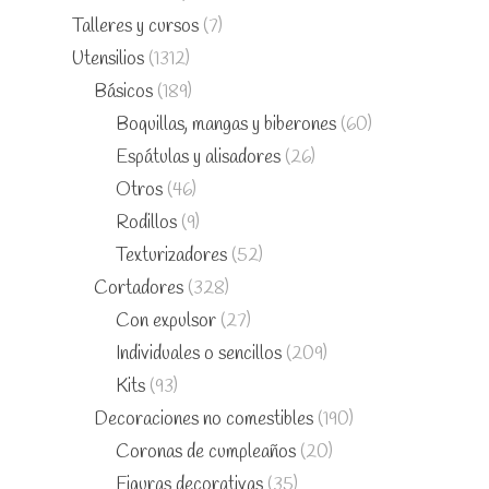
Talleres y cursos
(7)
Utensilios
(1312)
Básicos
(189)
Boquillas, mangas y biberones
(60)
Espátulas y alisadores
(26)
Otros
(46)
Rodillos
(9)
Texturizadores
(52)
Cortadores
(328)
Con expulsor
(27)
Individuales o sencillos
(209)
Kits
(93)
Decoraciones no comestibles
(190)
Coronas de cumpleaños
(20)
Figuras decorativas
(35)