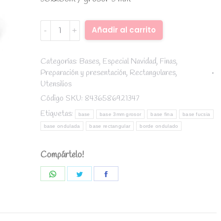
Base
Alternative:
Añadir al carrito
fina
rectangular
borde
Categorías:
Bases
,
Especial Navidad
,
Finas
,
Preparación y presentación
,
Rectangulares
,
ondulado
Utensilios
blanco
35x25cm
Código SKU:
8436586921347
/
Etiquetas:
base
base 3mm grosor
base fina
base fucsia
grosor
base ondulada
base rectangular
borde ondulado
3
mm
Compártelo!
quantity
Share
Share
Share
on
on
on
WhatsApp
Twitter
Facebook