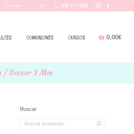
Buscar:
918 777 883
Instagram
Facebook
page
page
opens
opens
in
in
0,00
€
ULCES
COMUNIONES
CURSOS
new
new
window
window
m / Grosor 3 Mm
Buscar