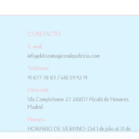
CONTACTO
E-mail
info@dulcesmagicosdepatricia.com
Teléfonos
91 877 78 83 / 618 59 92 19
Dirección
Vía Complutense 27 28807 Alcalá de Henares.
Madrid
Horario:
HORARIO DE VERANO: Del 1 de julio al 31 de
agosto: De lunes a viernes: De 10:30 h a 15:00 h