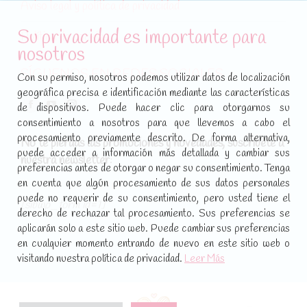
Aviso legal y política de privacidad
Su privacidad es importante para
Política de cookies
nosotros
SÍGUENOS EN REDES SOCIALES
Con su permiso, nosotros podemos utilizar datos de localización
geográfica precisa e identificación mediante las características
Encuéntranos en:
de dispositivos. Puede hacer clic para otorgarnos su
Facebook
YouTube
Instagram
consentimiento a nosotros para que llevemos a cabo el
page
page
page
procesamiento previamente descrito. De forma alternativa,
No te pierdas las promociones y novedades, suscríbete a
opens
opens
opens
puede acceder a información más detallada y cambiar sus
nuestra newsletter
:
in
in
in
preferencias antes de otorgar o negar su consentimiento. Tenga
new
new
new
en cuenta que algún procesamiento de sus datos personales
puede no requerir de su consentimiento, pero usted tiene el
window
window
window
[sibwp_form id=1]
derecho de rechazar tal procesamiento. Sus preferencias se
aplicarán solo a este sitio web. Puede cambiar sus preferencias
en cualquier momento entrando de nuevo en este sitio web o
visitando nuestra política de privacidad.
Leer Más