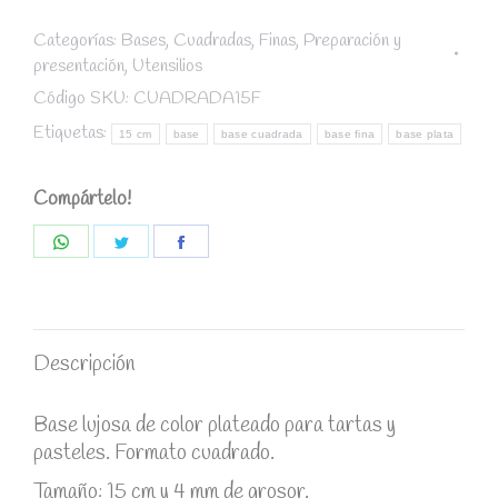
fina
cuadrada
Categorías:
Bases
,
Cuadradas
,
Finas
,
Preparación y
presentación
,
Utensilios
15
cm
Código SKU:
CUADRADA15F
/
Etiquetas:
15 cm
base
base cuadrada
base fina
base plata
grosor
4
Compártelo!
mm
quantity
Share
Share
Share
on
on
on
WhatsApp
Twitter
Facebook
Descripción
Base lujosa de color plateado para tartas y
pasteles. Formato cuadrado.
Tamaño: 15 cm y 4 mm de grosor.