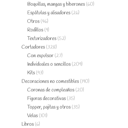
Boquillas, mangas y biberones
(60)
Espátulas y alisadores
(26)
Otros
(46)
Rodillos
(9)
Texturizadores
(52)
Cortadores
(328)
Con expulsor
(27)
Individuales o sencillos
(209)
Kits
(93)
Decoraciones no comestibles
(190)
Coronas de cumpleaños
(20)
Figuras decorativas
(35)
Topper, pajitas y otros
(35)
Velas
(101)
Libros
(6)