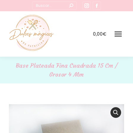
Buscar:
Instagram
Facebook
page
page
opens
opens
in
in
0,00
€
new
new
window
window
Base Plateada Fina Cuadrada 15 Cm /
Grosor 4 Mm