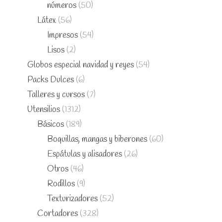
números
(50)
Látex
(56)
Impresos
(54)
Lisos
(2)
Globos especial navidad y reyes
(54)
Packs Dulces
(6)
Talleres y cursos
(7)
Utensilios
(1312)
Básicos
(189)
Boquillas, mangas y biberones
(60)
Espátulas y alisadores
(26)
Otros
(46)
Rodillos
(9)
Texturizadores
(52)
Cortadores
(328)