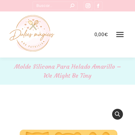
Buscar:
Instagram
Facebook
page
page
opens
opens
in
in
0,00
€
new
new
window
window
Molde Silicona Para Helado Amarillo –
We Might Be Tiny