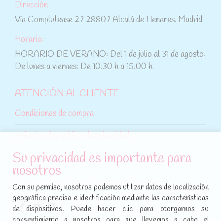
Dirección
Vía Complutense 27 28807 Alcalá de Henares. Madrid
Horario:
HORARIO DE VERANO: Del 1 de julio al 31 de agosto:
De lunes a viernes: De 10:30 h a 15:00 h
ATENCIÓN AL CLIENTE
Condiciones de compra
Aviso legal y política de privacidad
Su privacidad es importante para
Política de cookies
nosotros
SÍGUENOS EN REDES SOCIALES
Con su permiso, nosotros podemos utilizar datos de localización
geográfica precisa e identificación mediante las características
Encuéntranos en:
de dispositivos. Puede hacer clic para otorgarnos su
Facebook
YouTube
Instagram
consentimiento a nosotros para que llevemos a cabo el