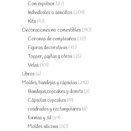
Con expulsor
(27)
Individuales o sencillos
(209)
Kits
(93)
Decoraciones no comestibles
(190)
Coronas de cumpleaños
(20)
Figuras decorativas
(35)
Topper, pajitas y otros
(35)
Velas
(101)
Libros
(6)
Moldes, bandejas y cápsulas
(292)
Bandejas,cupcakes y donuts
(8)
Cápsulas cupcakes
(91)
cuadrados y rectangulares
(8)
formas y 3d
(84)
Moldes silicona
(110)