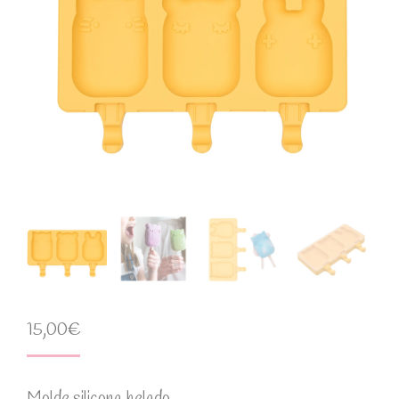
15,00
€
Molde silicona helado