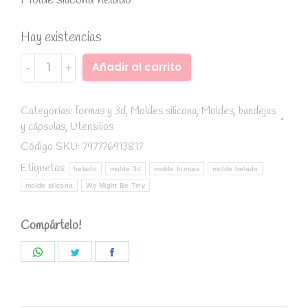
Hay existencias
Molde
Alternative:
Añadir al carrito
Silicona
para
helado
Categorías:
formas y 3d
,
Moldes silicona
,
Moldes, bandejas
y cápsulas
,
Utensilios
amarillo
-
Código SKU:
797776913817
We
Etiquetas:
helado
molde 3d
molde formas
molde helado
Might
molde silicona
We Might Be Tiny
Be
Tiny
Compártelo!
quantity
Share
Share
Share
on
on
on
WhatsApp
Twitter
Facebook