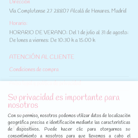
Dirección
Vía Complutense 27 28807 Alcalá de Henares. Madrid
Horario:
HORARIO DE VERANO: Del 1 de julio al 31 de agosto:
De lunes a viernes: De 10:30 h a 15:00 h
ATENCIÓN AL CLIENTE
Condiciones de compra
Aviso legal y política de privacidad
Su privacidad es importante para
Política de cookies
nosotros
SÍGUENOS EN REDES SOCIALES
Con su permiso, nosotros podemos utilizar datos de localización
geográfica precisa e identificación mediante las características
Encuéntranos en:
de dispositivos. Puede hacer clic para otorgarnos su
Facebook
YouTube
Instagram
consentimiento a nosotros para que llevemos a cabo el