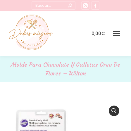
Buscar:
Instagram
Facebook
page
page
opens
opens
in
in
0,00
€
new
new
window
window
Molde Para Chocolate Y Galletas Oreo De
Flores – Wilton