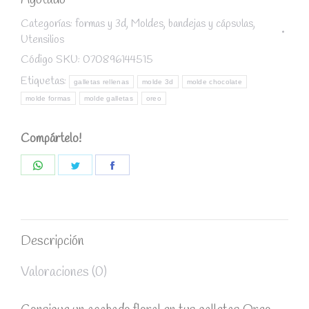
Agotado
Categorías:
formas y 3d
,
Moldes, bandejas y cápsulas
,
Utensilios
Código SKU:
070896144515
Etiquetas:
galletas rellenas
molde 3d
molde chocolate
molde formas
molde galletas
oreo
Compártelo!
Share
Share
Share
on
on
on
WhatsApp
Twitter
Facebook
Descripción
Valoraciones (0)