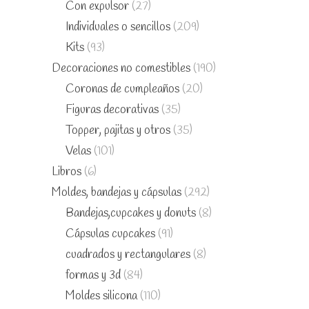
Con expulsor
(27)
Individuales o sencillos
(209)
Kits
(93)
Decoraciones no comestibles
(190)
Coronas de cumpleaños
(20)
Figuras decorativas
(35)
Topper, pajitas y otros
(35)
Velas
(101)
Libros
(6)
Moldes, bandejas y cápsulas
(292)
Bandejas,cupcakes y donuts
(8)
Cápsulas cupcakes
(91)
cuadrados y rectangulares
(8)
formas y 3d
(84)
Moldes silicona
(110)