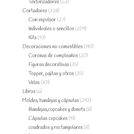
Texturizadores
(52)
Cortadores
(328)
Con expulsor
(27)
Individuales o sencillos
(209)
Kits
(93)
Decoraciones no comestibles
(190)
Coronas de cumpleaños
(20)
Figuras decorativas
(35)
Topper, pajitas y otros
(35)
Velas
(101)
Libros
(6)
Moldes, bandejas y cápsulas
(292)
Bandejas,cupcakes y donuts
(8)
Cápsulas cupcakes
(91)
cuadrados y rectangulares
(8)