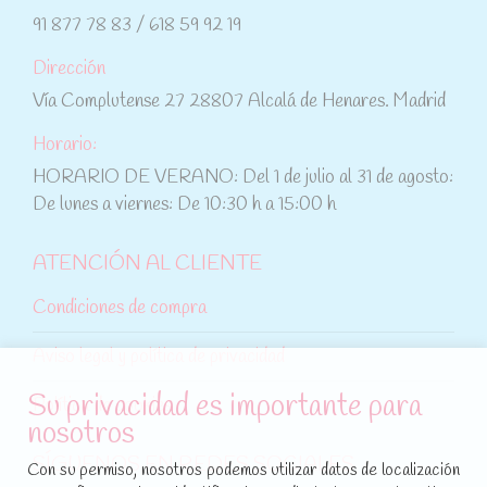
91 877 78 83 / 618 59 92 19
Dirección
Vía Complutense 27 28807 Alcalá de Henares. Madrid
Horario:
HORARIO DE VERANO: Del 1 de julio al 31 de agosto:
De lunes a viernes: De 10:30 h a 15:00 h
ATENCIÓN AL CLIENTE
Condiciones de compra
Aviso legal y política de privacidad
Su privacidad es importante para
Política de cookies
nosotros
SÍGUENOS EN REDES SOCIALES
Con su permiso, nosotros podemos utilizar datos de localización