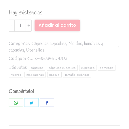
Hay existencias
Cápsulas
Alternative:
Añadir al carrito
cupcakes
blancas
huevos
Categorías:
Cápsulas cupcakes
,
Moldes, bandejas y
cápsulas
,
Utensilios
de
pascua
Código SKU:
8435734509703
72
Etiquetas:
cápsulas
cápsulas cupcakes
cupcakes
horneado
ud-
huevos
magdalenas
pascua
tamaño estándar
Pastry
colours
Compártelo!
quantity
Share
Share
Share
on
on
on
WhatsApp
Twitter
Facebook