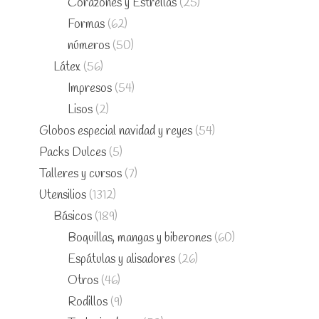
Corazones y Estrellas
(25)
Formas
(62)
números
(50)
Látex
(56)
Impresos
(54)
Lisos
(2)
Globos especial navidad y reyes
(54)
Packs Dulces
(5)
Talleres y cursos
(7)
Utensilios
(1312)
Básicos
(189)
Boquillas, mangas y biberones
(60)
Espátulas y alisadores
(26)
Otros
(46)
Rodillos
(9)