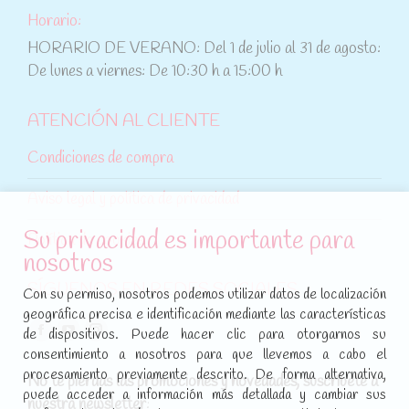
Horario:
HORARIO DE VERANO: Del 1 de julio al 31 de agosto:
De lunes a viernes: De 10:30 h a 15:00 h
ATENCIÓN AL CLIENTE
Condiciones de compra
Aviso legal y política de privacidad
Su privacidad es importante para
Política de cookies
nosotros
SÍGUENOS EN REDES SOCIALES
Con su permiso, nosotros podemos utilizar datos de localización
geográfica precisa e identificación mediante las características
Encuéntranos en:
de dispositivos. Puede hacer clic para otorgarnos su
Facebook
YouTube
Instagram
consentimiento a nosotros para que llevemos a cabo el
page
page
page
procesamiento previamente descrito. De forma alternativa,
No te pierdas las promociones y novedades, suscríbete a
opens
opens
opens
puede acceder a información más detallada y cambiar sus
nuestra newsletter
: