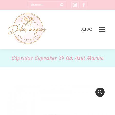
Buscar:
Instagram
Facebook
page
page
opens
opens
in
in
0,00
€
new
new
window
window
Cápsulas Cupcakes 24 Ud. Azul Marino