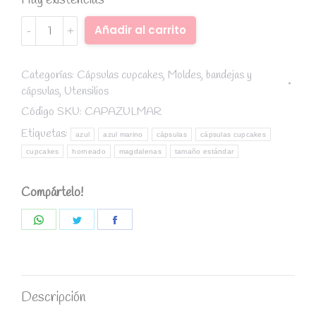
Hay existencias
Cápsulas
Alternative:
Añadir al carrito
cupcakes
24
ud.
Categorías:
Cápsulas cupcakes
,
Moldes, bandejas y
cápsulas
,
Utensilios
Azul
marino
Código SKU:
CAPAZULMAR
quantity
Etiquetas:
azul
azul marino
cápsulas
cápsulas cupcakes
cupcakes
horneado
magdalenas
tamaño estándar
Compártelo!
Share
Share
Share
on
on
on
WhatsApp
Twitter
Facebook
Descripción