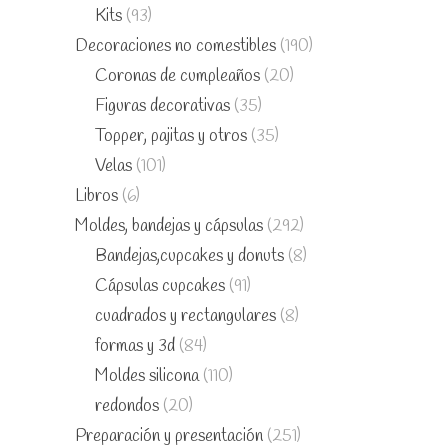
Kits
(93)
Decoraciones no comestibles
(190)
Coronas de cumpleaños
(20)
Figuras decorativas
(35)
Topper, pajitas y otros
(35)
Velas
(101)
Libros
(6)
Moldes, bandejas y cápsulas
(292)
Bandejas,cupcakes y donuts
(8)
Cápsulas cupcakes
(91)
cuadrados y rectangulares
(8)
formas y 3d
(84)
Moldes silicona
(110)
redondos
(20)
Preparación y presentación
(251)