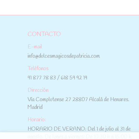
CONTACTO
E-mail
info@dulcesmagicosdepatricia.com
Teléfonos
91 877 78 83 / 618 59 92 19
Dirección
Vía Complutense 27 28807 Alcalá de Henares.
Madrid
Horario:
HORARIO DE VERANO: Del 1 de julio al 31 de
agosto: De lunes a viernes: De 10:30 h a 15:00 h