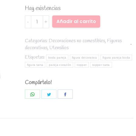
Hay existencias
Figura
Alternative:
Añadir al carrito
tarta
Boda
pareja
Categorías:
Decoraciones no comestibles
,
Figuras
decorativas
,
Utensilios
novios
de
Etiquetas:
boda pareja
figura decorativa
figura pareja boda
espaldas
figura tarta
pareja corazón
topper
topper tarta
16cm.
quantity
Compártelo!
Share
Share
Share
on
on
on
WhatsApp
Twitter
Facebook