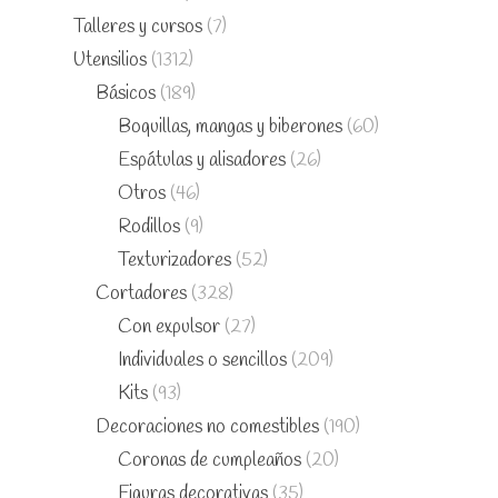
Talleres y cursos
(7)
Utensilios
(1312)
Básicos
(189)
Boquillas, mangas y biberones
(60)
Espátulas y alisadores
(26)
Otros
(46)
Rodillos
(9)
Texturizadores
(52)
Cortadores
(328)
Con expulsor
(27)
Individuales o sencillos
(209)
Kits
(93)
Decoraciones no comestibles
(190)
Coronas de cumpleaños
(20)
Figuras decorativas
(35)