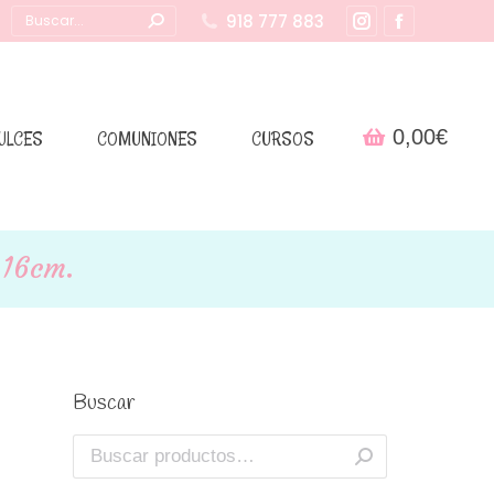
Buscar:
918 777 883
Instagram
Facebook
page
page
opens
opens
in
in
0,00
€
ULCES
COMUNIONES
CURSOS
new
new
window
window
 16cm.
Buscar