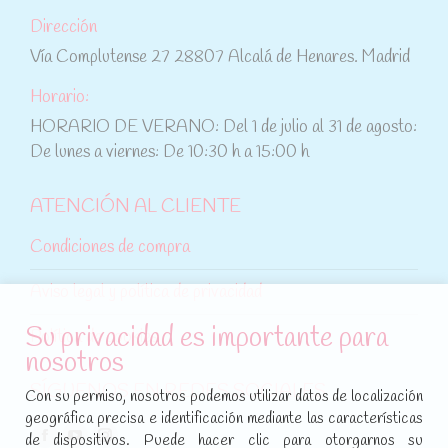
Dirección
Vía Complutense 27 28807 Alcalá de Henares. Madrid
Horario:
HORARIO DE VERANO: Del 1 de julio al 31 de agosto:
De lunes a viernes: De 10:30 h a 15:00 h
ATENCIÓN AL CLIENTE
Condiciones de compra
Aviso legal y política de privacidad
Su privacidad es importante para
Política de cookies
nosotros
SÍGUENOS EN REDES SOCIALES
Con su permiso, nosotros podemos utilizar datos de localización
geográfica precisa e identificación mediante las características
Encuéntranos en:
de dispositivos. Puede hacer clic para otorgarnos su
Facebook
YouTube
Instagram