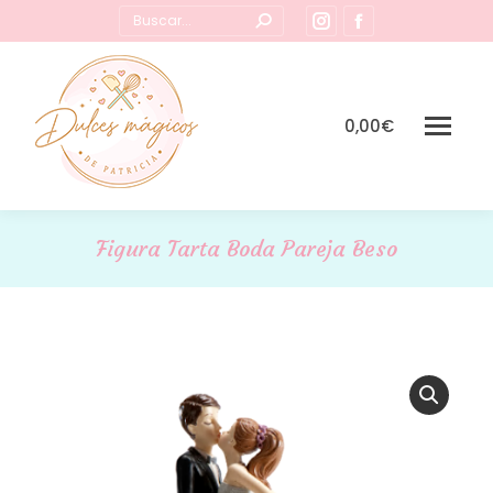
Buscar:
Instagram
Facebook
page
page
opens
opens
in
in
0,00
€
new
new
window
window
Figura Tarta Boda Pareja Beso