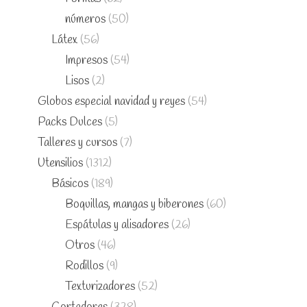
números
(50)
Látex
(56)
Impresos
(54)
Lisos
(2)
Globos especial navidad y reyes
(54)
Packs Dulces
(5)
Talleres y cursos
(7)
Utensilios
(1312)
Básicos
(189)
Boquillas, mangas y biberones
(60)
Espátulas y alisadores
(26)
Otros
(46)
Rodillos
(9)
Texturizadores
(52)