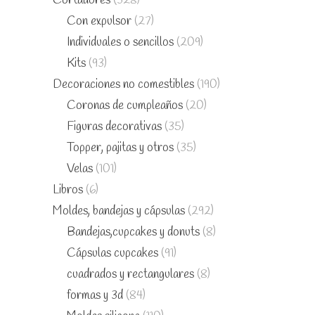
Cortadores
(328)
Con expulsor
(27)
Individuales o sencillos
(209)
Kits
(93)
Decoraciones no comestibles
(190)
Coronas de cumpleaños
(20)
Figuras decorativas
(35)
Topper, pajitas y otros
(35)
Velas
(101)
Libros
(6)
Moldes, bandejas y cápsulas
(292)
Bandejas,cupcakes y donuts
(8)
Cápsulas cupcakes
(91)
cuadrados y rectangulares
(8)
formas y 3d
(84)