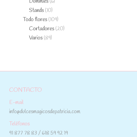
Dummies
(6)
Stands
(10)
Todo flores
(109)
Cortadores
(20)
Varios
(89)
CONTACTO
E-mail
info@dulcesmagicosdepatricia.com
Teléfonos
91 877 78 83 / 618 59 92 19