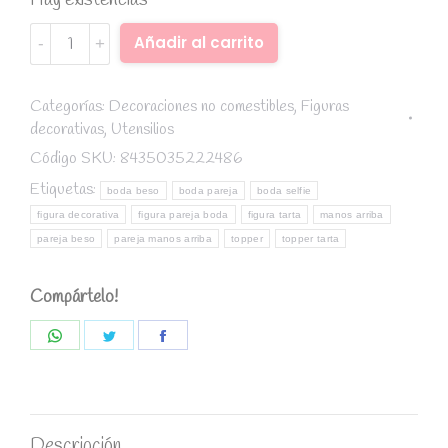
Hay existencias
Figura
Alternative:
Añadir al carrito
tarta
Boda
pareja
Categorías:
Decoraciones no comestibles
,
Figuras
decorativas
,
Utensilios
beso
quantity
Código SKU:
8435035222486
Etiquetas:
boda beso
boda pareja
boda selfie
figura decorativa
figura pareja boda
figura tarta
manos arriba
pareja beso
pareja manos arriba
topper
topper tarta
Compártelo!
Share
Share
Share
on
on
on
WhatsApp
Twitter
Facebook
Descripción