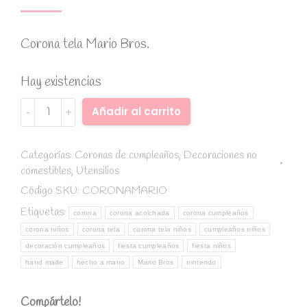
Corona tela Mario Bros.
Hay existencias
Corona
Alternative:
Añadir al carrito
de
tela
cumpleaños
Categorías:
Coronas de cumpleaños
,
Decoraciones no
comestibles
,
Utensilios
Mario
Bros
Código SKU:
CORONAMARIO
(Hecha
Etiquetas:
corona
corona acolchada
corona cumpleaños
a
corona niños
corona tela
corona tela niños
cumpleaños niños
mano)
decoración cumpleaños
fiesta cumpleaños
fiesta niños
quantity
hand made
hecho a mano
Mario Bros
nintendo
Compártelo!