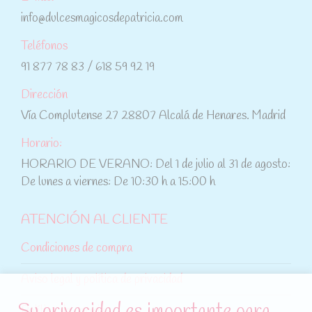
info@dulcesmagicosdepatricia.com
Teléfonos
91 877 78 83 / 618 59 92 19
Dirección
Vía Complutense 27 28807 Alcalá de Henares. Madrid
Horario:
HORARIO DE VERANO: Del 1 de julio al 31 de agosto:
De lunes a viernes: De 10:30 h a 15:00 h
ATENCIÓN AL CLIENTE
Condiciones de compra
Aviso legal y política de privacidad
Su privacidad es importante para
Política de cookies