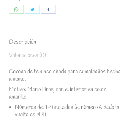
Share
Share
Share
on
on
on
WhatsApp
Twitter
Facebook
Descripción
Valoraciones (0)
Corona de tela acolchada para cumpleaños hecha
a mano.
Motivo: Mario Bros, con el interior en color
amarillo.
Números del 1-9 incluidos (el número 6 dado la
vuelta es el 9).