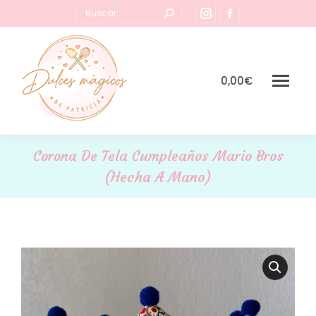
Buscar:
Instagram
Facebook
page
page
opens
opens
in
in
0,00
€
new
new
window
window
Corona De Tela Cumpleaños Mario Bros
(Hecha A Mano)