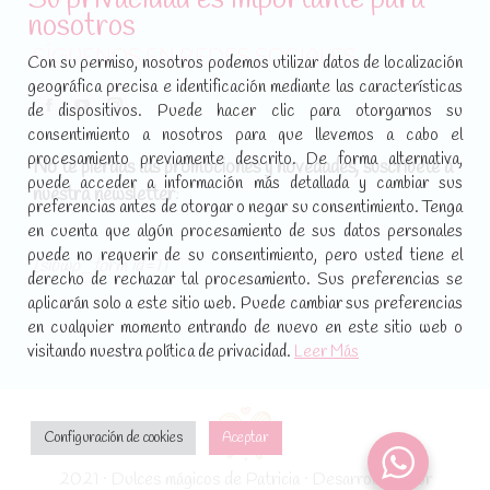
nosotros
SÍGUENOS EN REDES SOCIALES
Con su permiso, nosotros podemos utilizar datos de localización
geográfica precisa e identificación mediante las características
Encuéntranos en:
de dispositivos. Puede hacer clic para otorgarnos su
Facebook
YouTube
Instagram
consentimiento a nosotros para que llevemos a cabo el
page
page
page
procesamiento previamente descrito. De forma alternativa,
No te pierdas las promociones y novedades, suscríbete a
opens
opens
opens
puede acceder a información más detallada y cambiar sus
nuestra newsletter
:
in
in
in
preferencias antes de otorgar o negar su consentimiento. Tenga
new
new
new
en cuenta que algún procesamiento de sus datos personales
puede no requerir de su consentimiento, pero usted tiene el
window
window
window
[sibwp_form id=1]
derecho de rechazar tal procesamiento. Sus preferencias se
aplicarán solo a este sitio web. Puede cambiar sus preferencias
en cualquier momento entrando de nuevo en este sitio web o
visitando nuestra política de privacidad.
Leer Más
Configuración de cookies
Aceptar
2021 · Dulces mágicos de Patricia · Desarrollado por