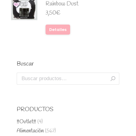
Rainbow Dust
3,50
€
Detalles
Buscar
PRODUCTOS
‼️Outlet‼️
(4)
Alimentación
(567)