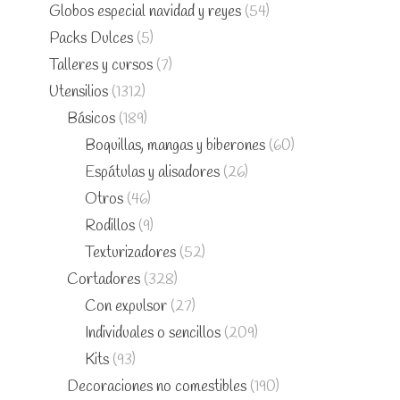
Globos especial navidad y reyes
(54)
Packs Dulces
(5)
Talleres y cursos
(7)
Utensilios
(1312)
Básicos
(189)
Boquillas, mangas y biberones
(60)
Espátulas y alisadores
(26)
Otros
(46)
Rodillos
(9)
Texturizadores
(52)
Cortadores
(328)
Con expulsor
(27)
Individuales o sencillos
(209)
Kits
(93)
Decoraciones no comestibles
(190)