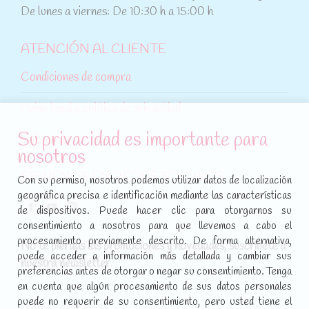
De lunes a viernes: De 10:30 h a 15:00 h
ATENCIÓN AL CLIENTE
Condiciones de compra
Aviso legal y política de privacidad
Su privacidad es importante para
Política de cookies
nosotros
SÍGUENOS EN REDES SOCIALES
Con su permiso, nosotros podemos utilizar datos de localización
geográfica precisa e identificación mediante las características
Encuéntranos en:
de dispositivos. Puede hacer clic para otorgarnos su
Facebook
YouTube
Instagram
consentimiento a nosotros para que llevemos a cabo el
page
page
page
procesamiento previamente descrito. De forma alternativa,
No te pierdas las promociones y novedades, suscríbete a
opens
opens
opens
puede acceder a información más detallada y cambiar sus
nuestra newsletter
:
in
in
in
preferencias antes de otorgar o negar su consentimiento. Tenga
new
new
new
en cuenta que algún procesamiento de sus datos personales
puede no requerir de su consentimiento, pero usted tiene el
window
window
window
[sibwp_form id=1]