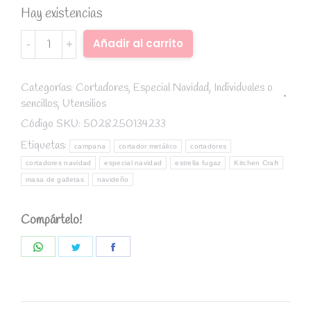
Hay existencias
Cortador
Alternative:
Añadir al carrito
metálico
campana
-
Categorías:
Cortadores
,
Especial Navidad
,
Individuales o
sencillos
,
Utensilios
Kitchen
Craft
Código SKU:
5028250134233
quantity
Etiquetas:
campana
cortador metálico
cortadores
cortadores navidad
especial navidad
estrella fugaz
Kitchen Craft
masa de galletas
navideño
Compártelo!
Share
Share
Share
on
on
on
WhatsApp
Twitter
Facebook