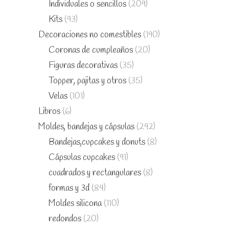
Individuales o sencillos
(209)
Kits
(93)
Decoraciones no comestibles
(190)
Coronas de cumpleaños
(20)
Figuras decorativas
(35)
Topper, pajitas y otros
(35)
Velas
(101)
Libros
(6)
Moldes, bandejas y cápsulas
(292)
Bandejas,cupcakes y donuts
(8)
Cápsulas cupcakes
(91)
cuadrados y rectangulares
(8)
formas y 3d
(84)
Moldes silicona
(110)
redondos
(20)