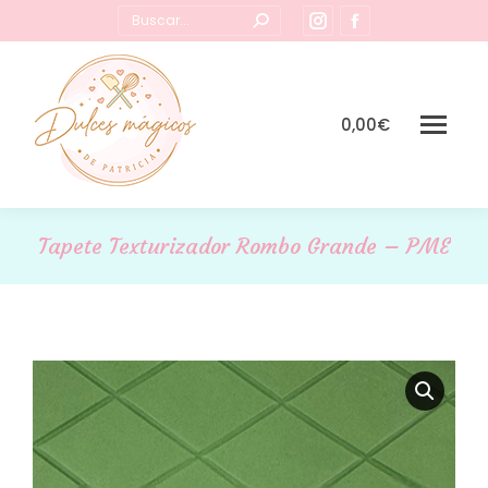
Buscar:
Instagram
Facebook
page
page
opens
opens
in
in
0,00
€
new
new
window
window
Tapete Texturizador Rombo Grande – PME