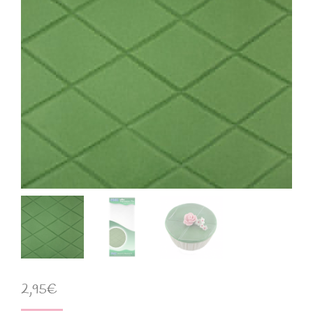
2,95
€