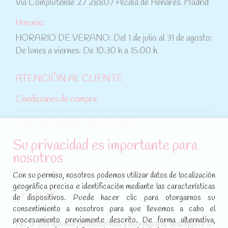
Vía Complutense 27 28807 Alcalá de Henares. Madrid
Horario:
HORARIO DE VERANO: Del 1 de julio al 31 de agosto:
De lunes a viernes: De 10:30 h a 15:00 h
ATENCIÓN AL CLIENTE
Condiciones de compra
Aviso legal y política de privacidad
Su privacidad es importante para
Política de cookies
nosotros
SÍGUENOS EN REDES SOCIALES
Con su permiso, nosotros podemos utilizar datos de localización
geográfica precisa e identificación mediante las características
Encuéntranos en:
de dispositivos. Puede hacer clic para otorgarnos su
Facebook
YouTube
Instagram
consentimiento a nosotros para que llevemos a cabo el
page
page
page
procesamiento previamente descrito. De forma alternativa,
No te pierdas las promociones y novedades, suscríbete a
opens
opens
opens