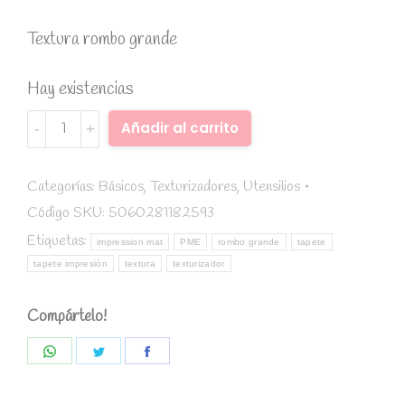
Textura rombo grande
Hay existencias
Tapete
Alternative:
Añadir al carrito
texturizador
rombo
grande
Categorías:
Básicos
,
Texturizadores
,
Utensilios
-
Código SKU:
5060281182593
PME
Etiquetas:
impression mat
PME
rombo grande
tapete
quantity
tapete impresión
textura
texturizador
Compártelo!
Share
Share
Share
on
on
on
WhatsApp
Twitter
Facebook