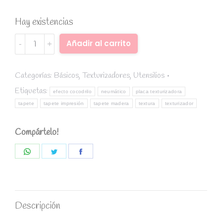
Hay existencias
Tapete
Alternative:
Añadir al carrito
texturizador
efecto
chapa
Categorías:
Básicos
,
Texturizadores
,
Utensilios
metálica
Etiquetas:
efecto cocodrilo
neumático
placa texturizadora
-
tapete
tapete impresión
tapete madera
textura
texturizador
Sweetkolor
quantity
Compártelo!
Share
Share
Share
on
on
on
WhatsApp
Twitter
Facebook
Descripción