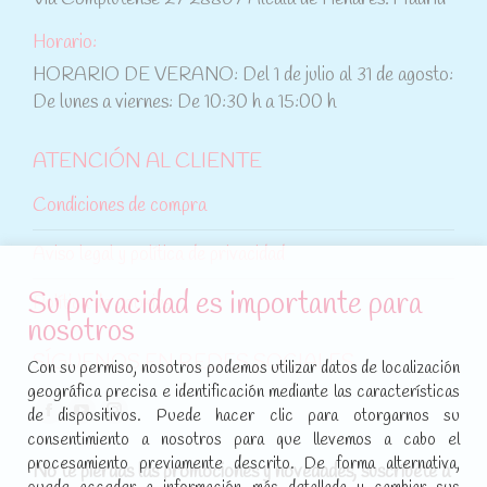
Horario:
HORARIO DE VERANO: Del 1 de julio al 31 de agosto:
De lunes a viernes: De 10:30 h a 15:00 h
ATENCIÓN AL CLIENTE
Condiciones de compra
Aviso legal y política de privacidad
Su privacidad es importante para
Política de cookies
nosotros
SÍGUENOS EN REDES SOCIALES
Con su permiso, nosotros podemos utilizar datos de localización
geográfica precisa e identificación mediante las características
Encuéntranos en:
de dispositivos. Puede hacer clic para otorgarnos su
Facebook
YouTube
Instagram
consentimiento a nosotros para que llevemos a cabo el
page
page
page
procesamiento previamente descrito. De forma alternativa,
No te pierdas las promociones y novedades, suscríbete a
opens
opens
opens