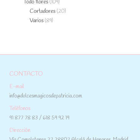
Todo flores
(109)
Cortadores
(20)
Varios
(89)
CONTACTO
E-mail
info@dulcesmagicosdepatricia.com
Teléfonos
91 877 78 83 / 618 59 92 19
Dirección
Vía Complutense 27 28807 Alcalá de Henares. Madrid