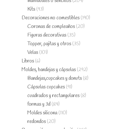
Individuales o sencillos
(209)
Kits
(93)
Decoraciones no comestibles
(190)
Coronas de cumpleaños
(20)
Figuras decorativas
(35)
Topper, pajitas y otros
(35)
Velas
(101)
Libros
(6)
Moldes, bandejas y cápsulas
(292)
Bandejas,cupcakes y donuts
(8)
Cápsulas cupcakes
(91)
cuadrados y rectangulares
(8)
formas y 3d
(84)
Moldes silicona
(110)
redondos
(20)