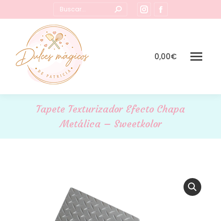
Buscar:
Instagram
Facebook
page
page
opens
opens
in
in
0,00
€
new
new
window
window
Tapete Texturizador Efecto Chapa
Metálica – Sweetkolor