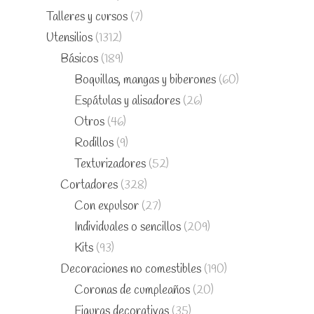
Talleres y cursos
(7)
Utensilios
(1312)
Básicos
(189)
Boquillas, mangas y biberones
(60)
Espátulas y alisadores
(26)
Otros
(46)
Rodillos
(9)
Texturizadores
(52)
Cortadores
(328)
Con expulsor
(27)
Individuales o sencillos
(209)
Kits
(93)
Decoraciones no comestibles
(190)
Coronas de cumpleaños
(20)
Figuras decorativas
(35)