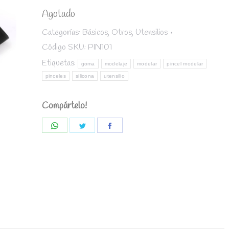
Agotado
Categorías:
Básicos
,
Otros
,
Utensilios
Código SKU:
PIN101
Etiquetas:
goma
modelaje
modelar
pincel modelar
pinceles
silicona
utensilio
Compártelo!
Share
Share
Share
on
on
on
WhatsApp
Twitter
Facebook