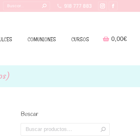
Buscar:
918 777 883
Instagram
Facebook
page
page
opens
opens
in
in
0,00
€
ULCES
COMUNIONES
CURSOS
new
new
window
window
os)
Buscar