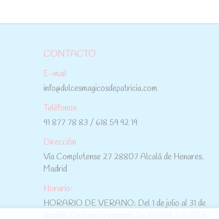
CONTACTO
E-mail
info@dulcesmagicosdepatricia.com
Teléfonos
91 877 78 83 / 618 59 92 19
Dirección
Vía Complutense 27 28807 Alcalá de Henares.
Madrid
Horario:
HORARIO DE VERANO: Del 1 de julio al 31 de
agosto: De lunes a viernes: De 10:30 h a 15:00 h