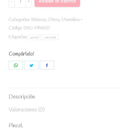
Añadir al carrito
(1
unidad)
quantity
Categorías:
Básicos
,
Otros
,
Utensilios
Código SKU:
PIN100
Etiquetas:
pincel
utensilio
Compártelo!
Share
Share
Share
on
on
on
WhatsApp
Twitter
Facebook
Descripción
Valoraciones (0)
Pincel.