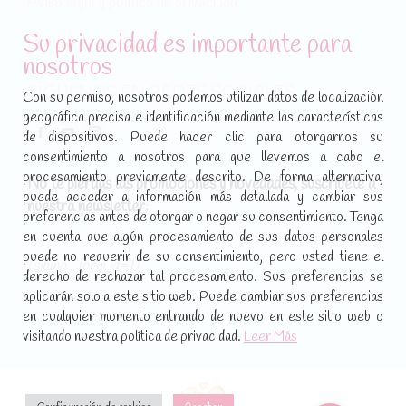
Aviso legal y política de privacidad
Su privacidad es importante para
Política de cookies
nosotros
SÍGUENOS EN REDES SOCIALES
Con su permiso, nosotros podemos utilizar datos de localización
geográfica precisa e identificación mediante las características
Encuéntranos en:
de dispositivos. Puede hacer clic para otorgarnos su
Facebook
YouTube
Instagram
consentimiento a nosotros para que llevemos a cabo el
page
page
page
procesamiento previamente descrito. De forma alternativa,
No te pierdas las promociones y novedades, suscríbete a
opens
opens
opens
puede acceder a información más detallada y cambiar sus
nuestra newsletter
:
in
in
in
preferencias antes de otorgar o negar su consentimiento. Tenga
new
new
new
en cuenta que algún procesamiento de sus datos personales
puede no requerir de su consentimiento, pero usted tiene el
window
window
window
[sibwp_form id=1]
derecho de rechazar tal procesamiento. Sus preferencias se
aplicarán solo a este sitio web. Puede cambiar sus preferencias
en cualquier momento entrando de nuevo en este sitio web o
visitando nuestra política de privacidad.
Leer Más