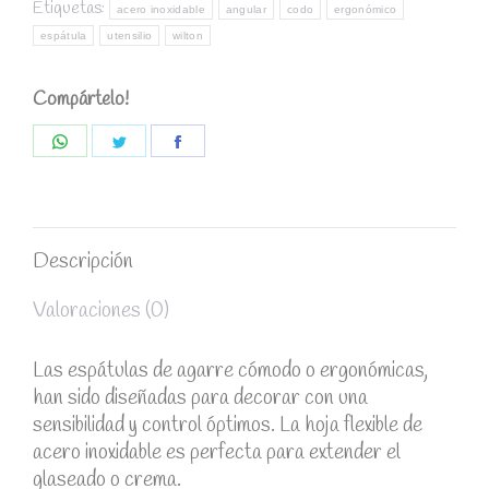
Etiquetas:
acero inoxidable
angular
codo
ergonómico
espátula
utensilio
wilton
Compártelo!
Share
Share
Share
on
on
on
WhatsApp
Twitter
Facebook
Descripción
Valoraciones (0)
Las espátulas de agarre cómodo o
ergonómicas,
han sido diseñadas para decorar con una
sensibilidad y control óptimos. La hoja flexible de
acero inoxidable es perfecta para extender el
glaseado o crema.