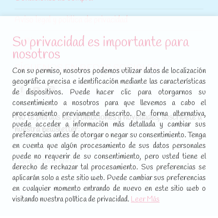
Aviso legal y política de privacidad
Su privacidad es importante para
Política de cookies
nosotros
SÍGUENOS EN REDES SOCIALES
Con su permiso, nosotros podemos utilizar datos de localización
geográfica precisa e identificación mediante las características
Encuéntranos en:
de dispositivos. Puede hacer clic para otorgarnos su
Facebook
YouTube
Instagram
consentimiento a nosotros para que llevemos a cabo el
page
page
page
procesamiento previamente descrito. De forma alternativa,
No te pierdas las promociones y novedades, suscríbete a
opens
opens
opens
puede acceder a información más detallada y cambiar sus
nuestra newsletter
:
in
in
in
preferencias antes de otorgar o negar su consentimiento. Tenga
new
new
new
en cuenta que algún procesamiento de sus datos personales
puede no requerir de su consentimiento, pero usted tiene el
window
window
window
[sibwp_form id=1]
derecho de rechazar tal procesamiento. Sus preferencias se
aplicarán solo a este sitio web. Puede cambiar sus preferencias
en cualquier momento entrando de nuevo en este sitio web o
visitando nuestra política de privacidad.
Leer Más