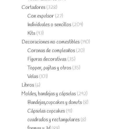
Cortadores
(328)
Con expulsor
(27)
Individuales o sencillos
(209)
Kits
(93)
Decoraciones no comestibles
(190)
Coronas de cumpleaños
(20)
Figuras decorativas
(35)
Topper, pajitas y otros
(35)
Velas
(101)
Libros
(6)
Moldes, bandejas y cápsulas
(292)
Bandejas,cupcakes y donuts
(8)
Cápsulas cupcakes
(91)
cuadrados y rectangulares
(8)
formas y 3d
(84)