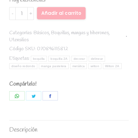
Hay existencias
Boquilla
Alternative:
Añadir al carrito
#2A
-
Wilton
Categorías:
Básicos
,
Boquillas, mangas y biberones
,
Utensilios
quantity
Código SKU:
070896115812
Etiquetas:
boquilla
boquilla 2A
decorar
delinear
diseño redondo
manga pastelera
metálica
wilton
Wilton 2A
Compártelo!
Share
Share
Share
on
on
on
WhatsApp
Twitter
Facebook
Descripción