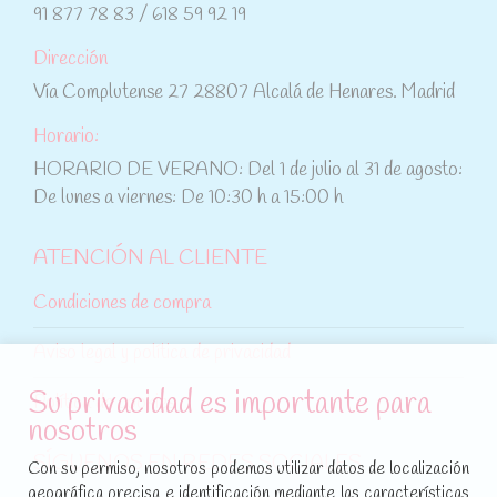
91 877 78 83 / 618 59 92 19
Dirección
Vía Complutense 27 28807 Alcalá de Henares. Madrid
Horario:
HORARIO DE VERANO: Del 1 de julio al 31 de agosto:
De lunes a viernes: De 10:30 h a 15:00 h
ATENCIÓN AL CLIENTE
Condiciones de compra
Aviso legal y política de privacidad
Su privacidad es importante para
Política de cookies
nosotros
SÍGUENOS EN REDES SOCIALES
Con su permiso, nosotros podemos utilizar datos de localización
geográfica precisa e identificación mediante las características