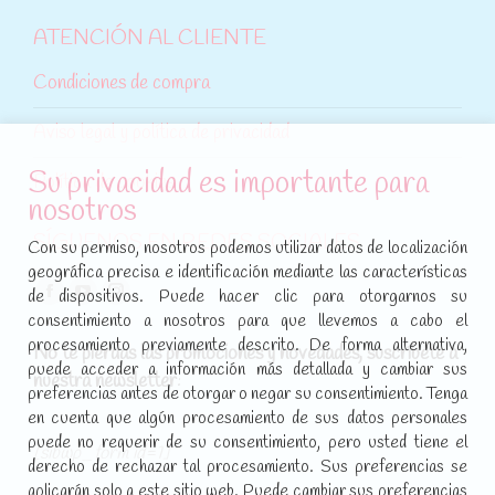
ATENCIÓN AL CLIENTE
Condiciones de compra
Aviso legal y política de privacidad
Su privacidad es importante para
Política de cookies
nosotros
SÍGUENOS EN REDES SOCIALES
Con su permiso, nosotros podemos utilizar datos de localización
geográfica precisa e identificación mediante las características
Encuéntranos en:
de dispositivos. Puede hacer clic para otorgarnos su
Facebook
YouTube
Instagram
consentimiento a nosotros para que llevemos a cabo el
page
page
page
procesamiento previamente descrito. De forma alternativa,
No te pierdas las promociones y novedades, suscríbete a
opens
opens
opens
puede acceder a información más detallada y cambiar sus
nuestra newsletter
:
in
in
in
preferencias antes de otorgar o negar su consentimiento. Tenga
new
new
new
en cuenta que algún procesamiento de sus datos personales
puede no requerir de su consentimiento, pero usted tiene el
window
window
window
[sibwp_form id=1]
derecho de rechazar tal procesamiento. Sus preferencias se
aplicarán solo a este sitio web. Puede cambiar sus preferencias