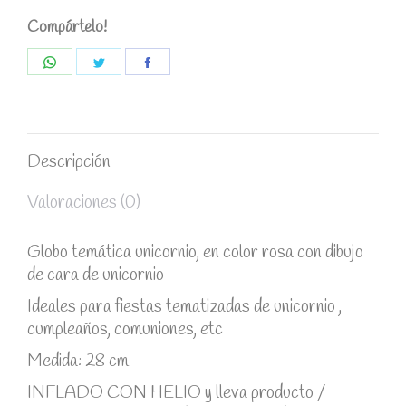
Compártelo!
Share
Share
Share
on
on
on
WhatsApp
Twitter
Facebook
Descripción
Valoraciones (0)
Globo temática unicornio, en color rosa con dibujo
de cara de unicornio
Ideales para fiestas tematizadas de unicornio ,
cumpleaños, comuniones, etc
Medida: 28 cm
INFLADO CON HELIO y lleva producto /