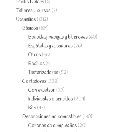
Packs Dulces
(6)
Talleres y cursos
(7)
Utensilios
(1312)
Básicos
(189)
Boquillas, mangas y biberones
(60)
Espátulas y alisadores
(26)
Otros
(46)
Rodillos
(9)
Texturizadores
(52)
Cortadores
(328)
Con expulsor
(27)
Individuales o sencillos
(209)
Kits
(93)
Decoraciones no comestibles
(190)
Coronas de cumpleaños
(20)