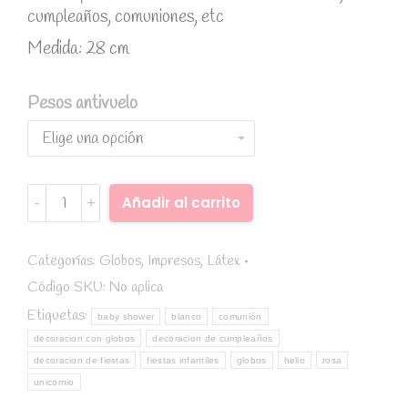
cumpleaños, comuniones, etc
Medida: 28 cm
Pesos antivuelo
Globo
Añadir al carrito
unicornio
Alternative:
rosa
quantity
Categorías:
Globos
,
Impresos
,
Látex
Código SKU:
No aplica
Etiquetas:
baby shower
blanco
comunión
decoracion con globos
decoracion de cumpleaños
decoracion de fiestas
fiestas infantiles
globos
helio
rosa
unicornio