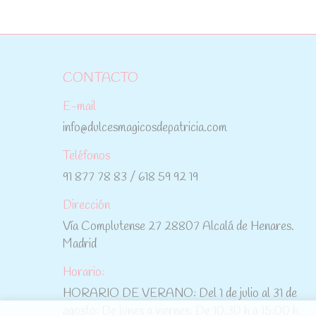
CONTACTO
E-mail
info@dulcesmagicosdepatricia.com
Teléfonos
91 877 78 83 / 618 59 92 19
Dirección
Vía Complutense 27 28807 Alcalá de Henares.
Madrid
Horario:
HORARIO DE VERANO: Del 1 de julio al 31 de
agosto: De lunes a viernes: De 10:30 h a 15:00 h