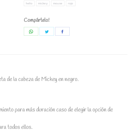
helio
mickey
mouse
rojo
Compártelo!
Share
Share
Share
on
on
on
WhatsApp
Twitter
Facebook
eta de la cabeza de Mickey en negro.
to para más duración caso de elegir la opción de
ara todos ellos.