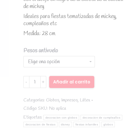
de mickey
Ideales para fiestas tematizadas de mickey,
cumpleaños etc
Medida: 28 cm
Pesos antivuelo
Globo
Añadir al carrito
mickey
Alternative:
rojo
con
Categorías:
Globos
,
Impresos
,
Látex
cabeza
Código SKU:
No aplica
negra
Etiquetas:
decoracion con globos
decoracion de cumpleaños
quantity
decoracion de fiestas
disney
fiestas infantiles
globos