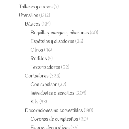
Talleres y cursos
(7)
Utensilios
(1312)
Básicos
(189)
Boquillas, mangas y biberones
(60)
Espátulas y alisadores
(26)
Otros
(46)
Rodillos
(9)
Texturizadores
(52)
Cortadores
(328)
Con expulsor
(27)
Individuales o sencillos
(209)
Kits
(93)
Decoraciones no comestibles
(190)
Coronas de cumpleaños
(20)
Figuras decorativas
(35)