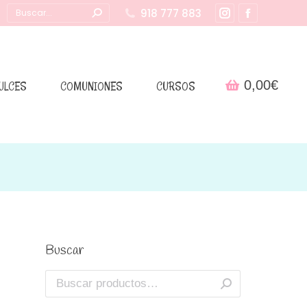
Buscar:
918 777 883
Instagram
Facebook
page
page
opens
opens
in
in
0,00
€
ULCES
COMUNIONES
CURSOS
new
new
window
window
Buscar