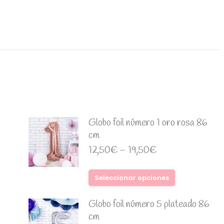
Globo foil número 1 oro rosa 86
cm
12,50
€
–
19,50
€
Seleccionar opciones
Globo foil número 5 plateado 86
cm