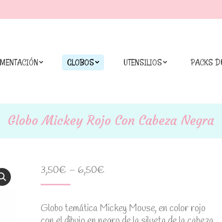
IMENTACIÓN
GLOBOS
UTENSILIOS
PACKS D
Globo Mickey Rojo Con Cabeza Negra
3,50
€
–
6,50
€
Globo temática Mickey Mouse, en color rojo
con el dibujo en negro de la silueta de la cabeza