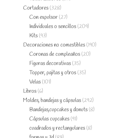
Cortadores
(328)
Con expulsor
(27)
Individuales o sencillos
(209)
Kits
(93)
Decoraciones no comestibles
(190)
Coronas de cumpleaños
(20)
Figuras decorativas
(35)
Topper, pajitas y otros
(35)
Velas
(101)
Libros
(6)
Moldes, bandejas y cápsulas
(292)
Bandejas,cupcakes y donuts
(8)
Cápsulas cupcakes
(91)
cuadrados y rectangulares
(8)
formas y 3d
(84)