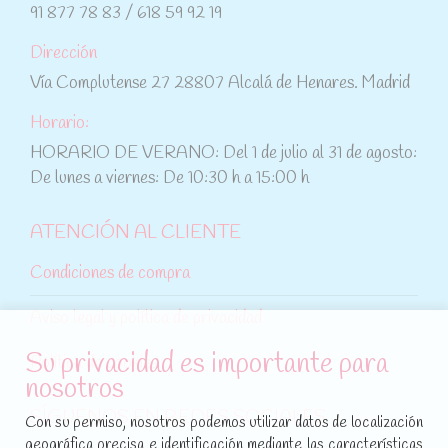
91 877 78 83 / 618 59 92 19
Dirección
Vía Complutense 27 28807 Alcalá de Henares. Madrid
Horario:
HORARIO DE VERANO: Del 1 de julio al 31 de agosto:
De lunes a viernes: De 10:30 h a 15:00 h
ATENCIÓN AL CLIENTE
Condiciones de compra
Aviso legal y política de privacidad
Su privacidad es importante para
Política de cookies
nosotros
SÍGUENOS EN REDES SOCIALES
Con su permiso, nosotros podemos utilizar datos de localización
geográfica precisa e identificación mediante las características