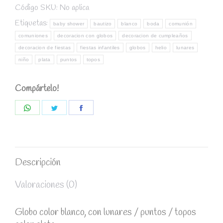
quantity
Código SKU:
No aplica
Etiquetas:
baby shower
bautizo
blanco
boda
comunión
comuniones
decoracion con globos
decoracion de cumpleaños
decoracion de fiestas
fiestas infantiles
globos
helio
lunares
niño
plata
puntos
topos
Compártelo!
Share
Share
Share
on
on
on
WhatsApp
Twitter
Facebook
Descripción
Valoraciones (0)
Globo color blanco, con lunares / puntos / topos