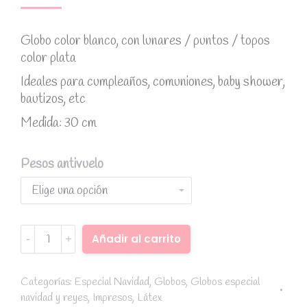
Globo color blanco, con lunares / puntos / topos
color plata
Ideales para cumpleaños, comuniones, baby shower,
bautizos, etc
Medida: 30 cm
Pesos antivuelo
Globo
Añadir al carrito
blanco
Alternative:
con
topos
Categorías:
Especial Navidad
,
Globos
,
Globos especial
navidad y reyes
,
Impresos
,
Látex
plata