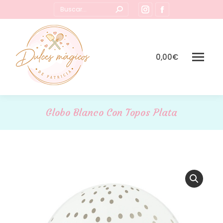
Buscar:
Instagram
Facebook
page
page
opens
opens
in
in
0,00
€
new
new
window
window
Globo Blanco Con Topos Plata