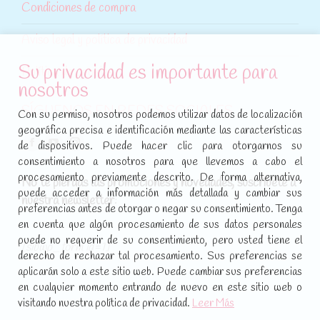
Condiciones de compra
Aviso legal y política de privacidad
Su privacidad es importante para
Política de cookies
nosotros
SÍGUENOS EN REDES SOCIALES
Con su permiso, nosotros podemos utilizar datos de localización
geográfica precisa e identificación mediante las características
Encuéntranos en:
de dispositivos. Puede hacer clic para otorgarnos su
Facebook
YouTube
Instagram
consentimiento a nosotros para que llevemos a cabo el
page
page
page
procesamiento previamente descrito. De forma alternativa,
No te pierdas las promociones y novedades, suscríbete a
opens
opens
opens
puede acceder a información más detallada y cambiar sus
nuestra newsletter
:
in
in
in
preferencias antes de otorgar o negar su consentimiento. Tenga
new
new
new
en cuenta que algún procesamiento de sus datos personales
puede no requerir de su consentimiento, pero usted tiene el
window
window
window
[sibwp_form id=1]
derecho de rechazar tal procesamiento. Sus preferencias se
aplicarán solo a este sitio web. Puede cambiar sus preferencias
en cualquier momento entrando de nuevo en este sitio web o
visitando nuestra política de privacidad.
Leer Más