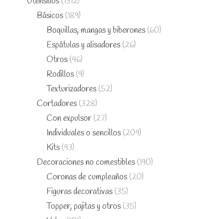
Utensilios
(1312)
Básicos
(189)
Boquillas, mangas y biberones
(60)
Espátulas y alisadores
(26)
Otros
(46)
Rodillos
(9)
Texturizadores
(52)
Cortadores
(328)
Con expulsor
(27)
Individuales o sencillos
(209)
Kits
(93)
Decoraciones no comestibles
(190)
Coronas de cumpleaños
(20)
Figuras decorativas
(35)
Topper, pajitas y otros
(35)