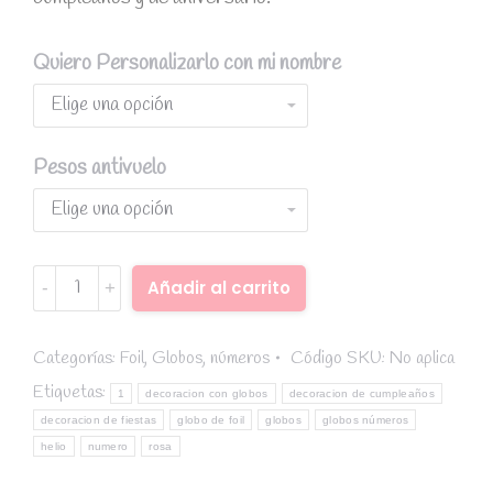
Quiero Personalizarlo con mi nombre
Pesos antivuelo
Globo
Añadir al carrito
foil
Alternative:
número
1
Categorías:
Foil
,
Globos
,
números
Código SKU:
No aplica
rosa
Etiquetas:
1
decoracion con globos
decoracion de cumpleaños
86
decoracion de fiestas
globo de foil
globos
globos números
cm
helio
numero
rosa
quantity