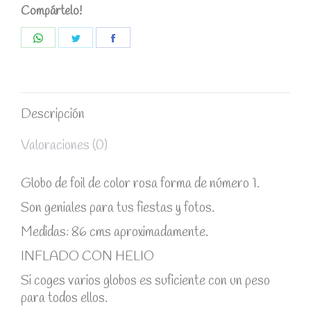
Compártelo!
Share
Share
Share
on
on
on
WhatsApp
Twitter
Facebook
Descripción
Valoraciones (0)
Globo de foil de color rosa forma de número 1.
Son geniales para tus fiestas y fotos.
Medidas: 86 cms aproximadamente.
INFLADO CON HELIO
Si coges varios globos es suficiente con un peso
para todos ellos.