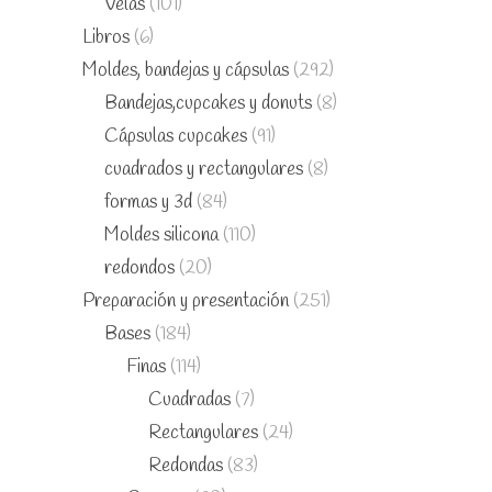
Velas
(101)
Libros
(6)
Moldes, bandejas y cápsulas
(292)
Bandejas,cupcakes y donuts
(8)
Cápsulas cupcakes
(91)
cuadrados y rectangulares
(8)
formas y 3d
(84)
Moldes silicona
(110)
redondos
(20)
Preparación y presentación
(251)
Bases
(184)
Finas
(114)
Cuadradas
(7)
Rectangulares
(24)
Redondas
(83)