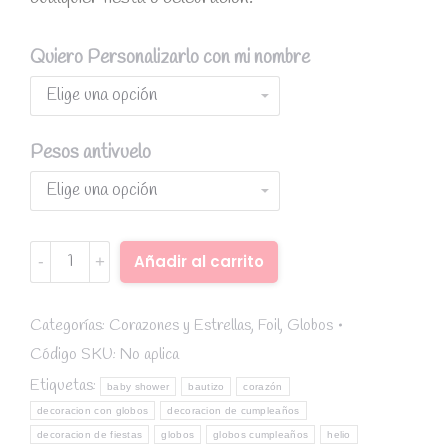
Quiero Personalizarlo con mi nombre
Pesos antivuelo
Globo
Añadir al carrito
foil
Alternative:
corazón
rosa
Categorías:
Corazones y Estrellas
,
Foil
,
Globos
oro
Código SKU:
No aplica
quantity
Etiquetas:
baby shower
bautizo
corazón
decoracion con globos
decoracion de cumpleaños
decoracion de fiestas
globos
globos cumpleaños
helio