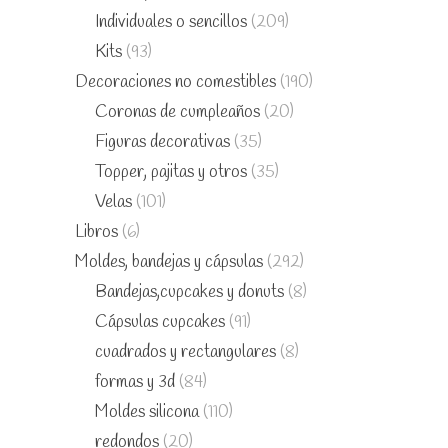
Individuales o sencillos
(209)
Kits
(93)
Decoraciones no comestibles
(190)
Coronas de cumpleaños
(20)
Figuras decorativas
(35)
Topper, pajitas y otros
(35)
Velas
(101)
Libros
(6)
Moldes, bandejas y cápsulas
(292)
Bandejas,cupcakes y donuts
(8)
Cápsulas cupcakes
(91)
cuadrados y rectangulares
(8)
formas y 3d
(84)
Moldes silicona
(110)
redondos
(20)