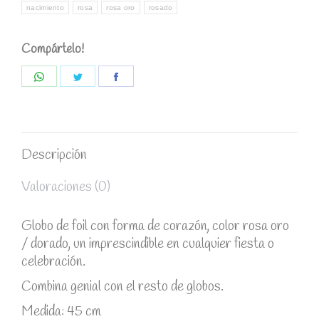
nacimiento
rosa
rosa oro
rosado
Compártelo!
Share
Share
Share
on
on
on
WhatsApp
Twitter
Facebook
Descripción
Valoraciones (0)
Globo de foil con forma de corazón, color rosa oro
/ dorado, un imprescindible en cualquier fiesta o
celebración.
Combina genial con el resto de globos.
Medida: 45 cm