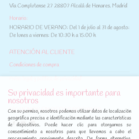
Vía Complutense 27 28807 Alcalá de Henares. Madrid
Horario:
HORARIO DE VERANO: Del 1 de julio al 31 de agosto:
De lunes a viernes: De 10:30 h a 15:00 h
ATENCIÓN AL CLIENTE
Condiciones de compra
Aviso legal y política de privacidad
Su privacidad es importante para
Política de cookies
nosotros
SÍGUENOS EN REDES SOCIALES
Con su permiso, nosotros podemos utilizar datos de localización
geográfica precisa e identificación mediante las características
Encuéntranos en:
de dispositivos. Puede hacer clic para otorgarnos su
Facebook
YouTube
Instagram
consentimiento a nosotros para que llevemos a cabo el
page
page
page
procesamiento previamente descrito. De forma alternativa,