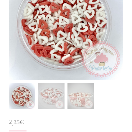
2,35
€