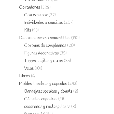
Cortadores
(328)
Con expulsor
(27)
Individuales o sencillos
(209)
Kits
(93)
Decoraciones no comestibles
(190)
Coronas de cumpleaños
(20)
Figuras decorativas
(35)
Topper, pajitas y otros
(35)
Velas
(101)
Libros
(6)
Moldes, bandejas y cápsulas
(292)
Bandejas,cupcakes y donuts
(8)
Cápsulas cupcakes
(91)
cuadrados y rectangulares
(8)