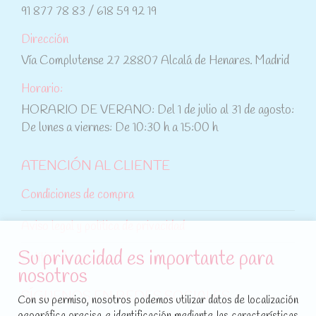
91 877 78 83 / 618 59 92 19
Dirección
Vía Complutense 27 28807 Alcalá de Henares. Madrid
Horario:
HORARIO DE VERANO: Del 1 de julio al 31 de agosto:
De lunes a viernes: De 10:30 h a 15:00 h
ATENCIÓN AL CLIENTE
Condiciones de compra
Aviso legal y política de privacidad
Su privacidad es importante para
Política de cookies
nosotros
SÍGUENOS EN REDES SOCIALES
Con su permiso, nosotros podemos utilizar datos de localización