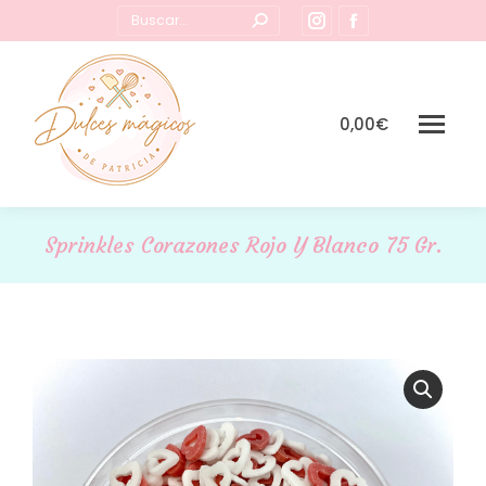
Buscar:
Instagram
Facebook
page
page
opens
opens
in
in
0,00
€
new
new
window
window
Sprinkles Corazones Rojo Y Blanco 75 Gr.