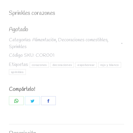
Sprinkles corazones
Agotado
Categorías:
Alimentación
,
Decoraciones comestibles
,
Sprinkles
Código SKU:
COR001
Etiquetas:
corazones
decoraciones
espolvorear
rojo y blanco
sprinkles
Compártelo!
Share
Share
Share
on
on
on
WhatsApp
Twitter
Facebook