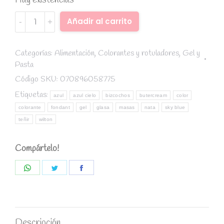
Hay existencias
Colorante
Alternative:
Añadir al carrito
en
gel
Azul
Categorías:
Alimentación
,
Colorantes y rotuladores
,
Gel y
Pasta
Cielo
-
Código SKU:
070896058775
Wilton
Etiquetas:
azul
azul cielo
bizcochos
butercream
color
quantity
colorante
fondant
gel
glasa
masas
nata
sky blue
teñir
wilton
Compártelo!
Share
Share
Share
on
on
on
WhatsApp
Twitter
Facebook
Descripción