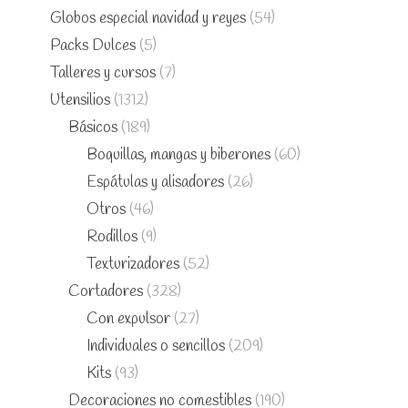
Globos especial navidad y reyes
(54)
Packs Dulces
(5)
Talleres y cursos
(7)
Utensilios
(1312)
Básicos
(189)
Boquillas, mangas y biberones
(60)
Espátulas y alisadores
(26)
Otros
(46)
Rodillos
(9)
Texturizadores
(52)
Cortadores
(328)
Con expulsor
(27)
Individuales o sencillos
(209)
Kits
(93)
Decoraciones no comestibles
(190)