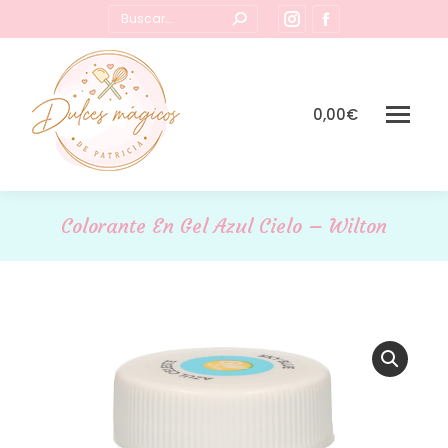
Buscar:
Instagram
Facebook
page
page
opens
opens
in
in
0,00
€
new
new
window
window
Colorante En Gel Azul Cielo – Wilton