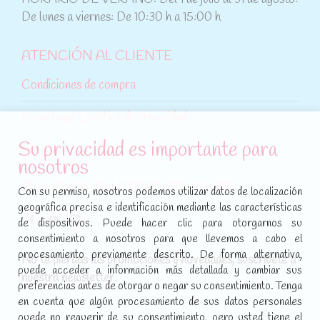
De lunes a viernes: De 10:30 h a 15:00 h
ATENCIÓN AL CLIENTE
Condiciones de compra
Aviso legal y política de privacidad
Su privacidad es importante para
Política de cookies
nosotros
SÍGUENOS EN REDES SOCIALES
Con su permiso, nosotros podemos utilizar datos de localización
geográfica precisa e identificación mediante las características
Encuéntranos en:
de dispositivos. Puede hacer clic para otorgarnos su
Facebook
YouTube
Instagram
consentimiento a nosotros para que llevemos a cabo el
page
page
page
procesamiento previamente descrito. De forma alternativa,
No te pierdas las promociones y novedades, suscríbete a
opens
opens
opens
puede acceder a información más detallada y cambiar sus
nuestra newsletter
:
in
in
in
preferencias antes de otorgar o negar su consentimiento. Tenga
new
new
new
en cuenta que algún procesamiento de sus datos personales
puede no requerir de su consentimiento, pero usted tiene el