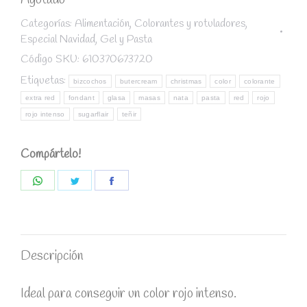
Agotado
Categorías:
Alimentación
,
Colorantes y rotuladores
,
Especial Navidad
,
Gel y Pasta
Código SKU:
610370673720
Etiquetas:
bizcochos
butercream
christmas
color
colorante
extra red
fondant
glasa
masas
nata
pasta
red
rojo
rojo intenso
sugarflair
teñir
Compártelo!
Share
Share
Share
on
on
on
WhatsApp
Twitter
Facebook
Descripción
Ideal para conseguir un color rojo intenso.