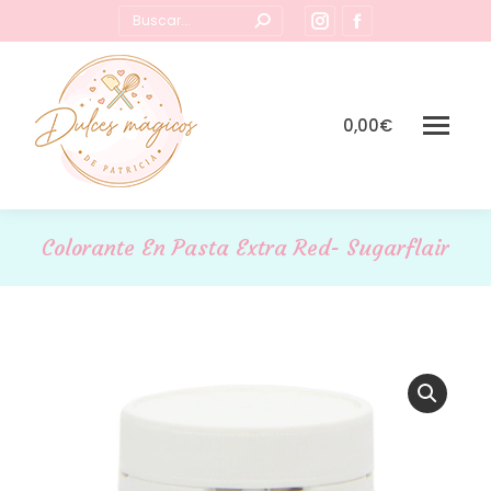
Buscar:
Instagram
Facebook
page
page
opens
opens
in
in
0,00
€
new
new
window
window
Colorante En Pasta Extra Red- Sugarflair