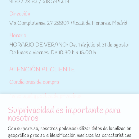
91 877 78 83 / 618 59 92 19
Dirección
Vía Complutense 27 28807 Alcalá de Henares. Madrid
Horario:
HORARIO DE VERANO: Del 1 de julio al 31 de agosto:
De lunes a viernes: De 10:30 h a 15:00 h
ATENCIÓN AL CLIENTE
Condiciones de compra
Aviso legal y política de privacidad
Su privacidad es importante para
Política de cookies
nosotros
SÍGUENOS EN REDES SOCIALES
Con su permiso, nosotros podemos utilizar datos de localización
geográfica precisa e identificación mediante las características