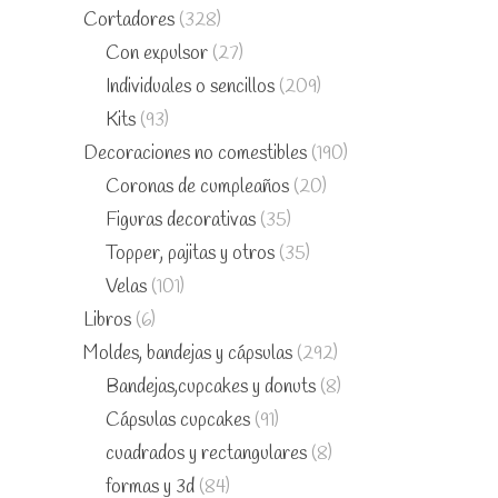
Cortadores
(328)
Con expulsor
(27)
Individuales o sencillos
(209)
Kits
(93)
Decoraciones no comestibles
(190)
Coronas de cumpleaños
(20)
Figuras decorativas
(35)
Topper, pajitas y otros
(35)
Velas
(101)
Libros
(6)
Moldes, bandejas y cápsulas
(292)
Bandejas,cupcakes y donuts
(8)
Cápsulas cupcakes
(91)
cuadrados y rectangulares
(8)
formas y 3d
(84)