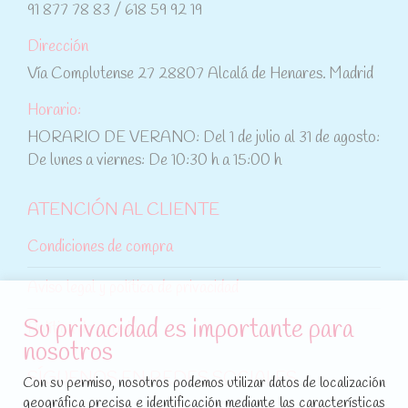
91 877 78 83 / 618 59 92 19
Dirección
Vía Complutense 27 28807 Alcalá de Henares. Madrid
Horario:
HORARIO DE VERANO: Del 1 de julio al 31 de agosto:
De lunes a viernes: De 10:30 h a 15:00 h
ATENCIÓN AL CLIENTE
Condiciones de compra
Aviso legal y política de privacidad
Su privacidad es importante para
Política de cookies
nosotros
SÍGUENOS EN REDES SOCIALES
Con su permiso, nosotros podemos utilizar datos de localización
geográfica precisa e identificación mediante las características