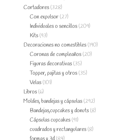
Cortadores
(328)
Con expulsor
(27)
Individuales o sencillos
(209)
Kits
(93)
Decoraciones no comestibles
(190)
Coronas de cumpleaños
(20)
Figuras decorativas
(35)
Topper, pajitas y otros
(35)
Velas
(101)
Libros
(6)
Moldes, bandejas y cápsulas
(292)
Bandejas,cupcakes y donuts
(8)
Cápsulas cupcakes
(91)
cuadrados y rectangulares
(8)
formas y 3d
(84)