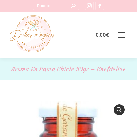
Buscar:
Instagram
Facebook
page
page
opens
opens
in
in
0,00
€
new
new
window
window
Aroma En Pasta Chicle 50gr – Chefdelice