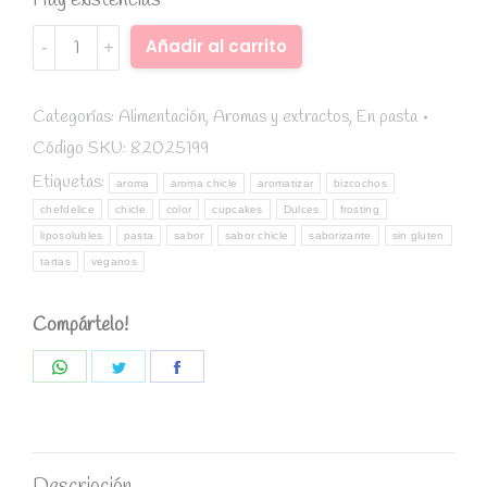
Hay existencias
Aroma
Alternative:
Añadir al carrito
en
pasta
Chicle
Categorías:
Alimentación
,
Aromas y extractos
,
En pasta
50gr
Código SKU:
82025199
-
Etiquetas:
aroma
aroma chicle
aromatizar
bizcochos
Chefdelice
chefdelice
chicle
color
cupcakes
Dulces
frosting
quantity
liposolubles
pasta
sabor
sabor chicle
saborizante
sin gluten
tartas
veganos
Compártelo!
Share
Share
Share
on
on
on
WhatsApp
Twitter
Facebook