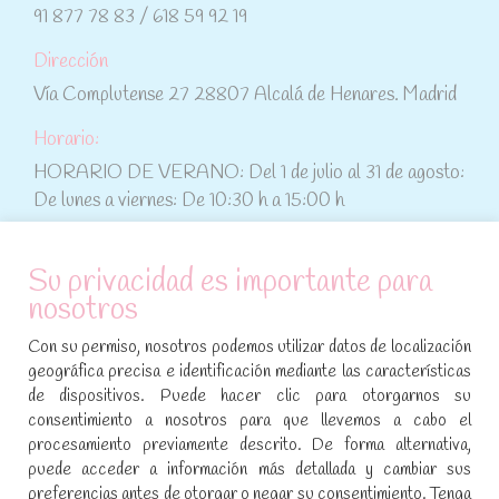
91 877 78 83 / 618 59 92 19
Dirección
Vía Complutense 27 28807 Alcalá de Henares. Madrid
Horario:
HORARIO DE VERANO: Del 1 de julio al 31 de agosto:
De lunes a viernes: De 10:30 h a 15:00 h
ATENCIÓN AL CLIENTE
Su privacidad es importante para
nosotros
Condiciones de compra
Con su permiso, nosotros podemos utilizar datos de localización
Aviso legal y política de privacidad
geográfica precisa e identificación mediante las características
de dispositivos. Puede hacer clic para otorgarnos su
Política de cookies
consentimiento a nosotros para que llevemos a cabo el
procesamiento previamente descrito. De forma alternativa,
SÍGUENOS EN REDES SOCIALES
puede acceder a información más detallada y cambiar sus
preferencias antes de otorgar o negar su consentimiento. Tenga